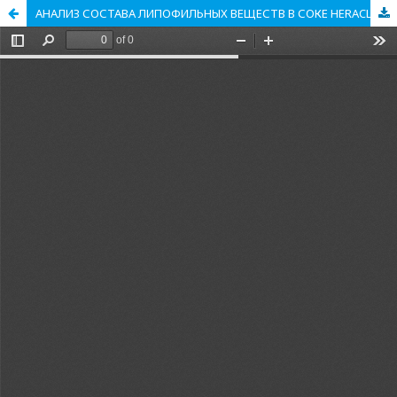
АНАЛИЗ СОСТАВА ЛИПОФИЛЬНЫХ ВЕЩЕСТВ В СОКЕ HERACLEUM SOSNOWSKYI ДО И ПОСЛЕ ЭЛЕКТРОРАЗРЯДНОЙ КАВИТАЦИОННОЙ ОБРАБОТКИ