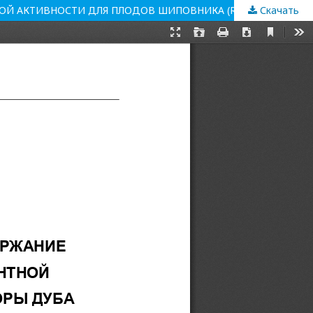
Скачать
ВЛИЯНИЕ ТЕХНОЛОГИИ ЭКСТРАГИРОВАНИЯ НА СОДЕРЖАНИЕ ФЕНОЛОВ, ФЛАВОНОИДОВ И УРОВЕНЬ АНТИОКСИДАНТНОЙ АКТИВНОСТИ ДЛЯ ПЛОДОВ ШИПОВНИКА (ROSA L.), КОРЫ ДУБА (QUERCUS ROBUR L.), КОРНЯ РЕВЕНЯ (RHEUM OFFICINALE), КОРНЯ ЖЕНЬШЕНЯ (PANAX L.), ПОЧЕК БЕРЕЗЫ (BETULA L.)