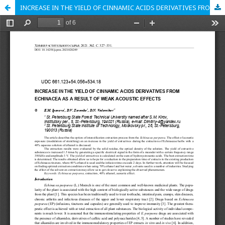
INCREASE IN THE YIELD OF CINNAMIC ACIDS DERIVATIVES FROM ECHINACEA AS A RESULT OF WEAK ACOUSTIC EFFECTS