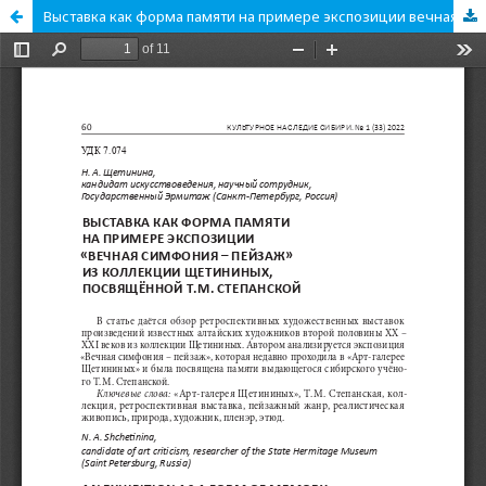
Выставка как форма памяти на примере экспозиции вечная симфония ͵ пейзажͫ из коллекции Щетининых, посвящённой Т. М. Степанской.