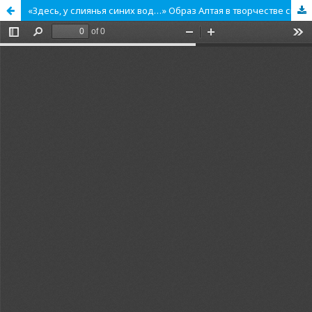
«Здесь, у слиянья синих вод…» Образ Алтая в творчестве сибирских художников