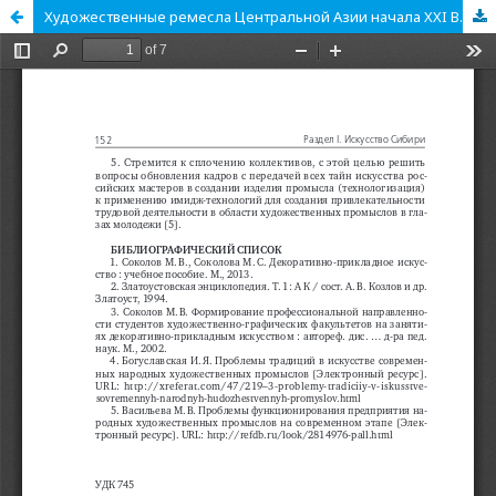
Художественные ремесла Центральной Азии начала XXI В.: новая жизнь древних традиций