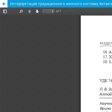
Интерпретация традиционного женского костюма Китая в 