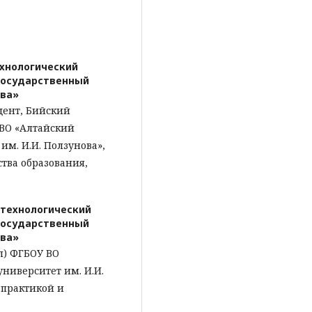
ехнологический
государственный
ова»
цент, Бийский
 ВО «Алтайский
м. И.И. Ползунова»,
тва образования,
 технологический
государственный
ова»
л) ФГБОУ ВО
ниверситет им. И.И.
 практикой и