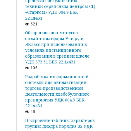
процесса обслуживанию
техники сервисным центром СЦ
«Старком» УДК 004.9 ББК
22.1я431
521
Обзор плюсов и минусов
онлайн-платформ Учи.ру и
ЯКласс при использовании в
условиях дистанционного
образования в средней школе
УДК 373.51 ББК 22.1я431
105
Разработка информационной
системы для автоматизации
торгово-производственной
деятельности хлебобулочного
предприятия УДК 004.9 ББК
22.1я431
46
Построение таблицы характеров
группы диэдра порядка 32 УДК