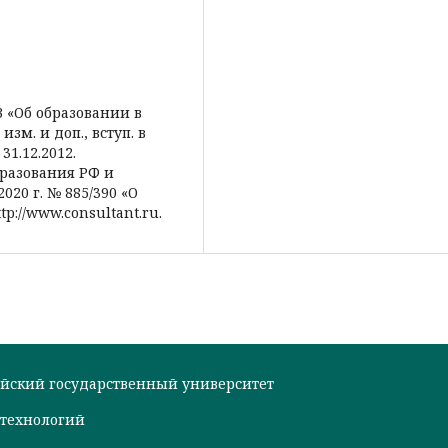
З «Об образовании в
изм. и доп., вступ. в
 31.12.2012.
бразования РФ и
020 г. № 885/390 «О
p://www.consultant.ru.
тайский государственный университет
технологий