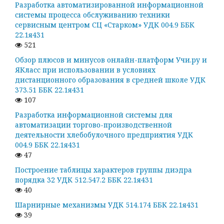
Разработка автоматизированной информационной
системы процесса обслуживанию техники
сервисным центром СЦ «Старком» УДК 004.9 ББК
22.1я431
521
Обзор плюсов и минусов онлайн-платформ Учи.ру и
ЯКласс при использовании в условиях
дистанционного образования в средней школе УДК
373.51 ББК 22.1я431
107
Разработка информационной системы для
автоматизации торгово-производственной
деятельности хлебобулочного предприятия УДК
004.9 ББК 22.1я431
47
Построение таблицы характеров группы диэдра
порядка 32 УДК 512.547.2 ББК 22.1я431
40
Шарнирные механизмы УДК 514.174 ББК 22.1я431
39