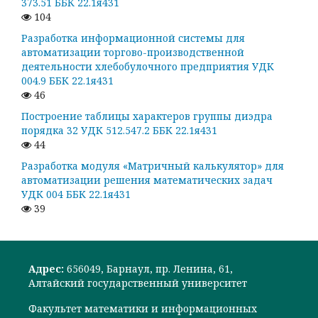
373.51 ББК 22.1я431
104
Разработка информационной системы для
автоматизации торгово-производственной
деятельности хлебобулочного предприятия УДК
004.9 ББК 22.1я431
46
Построение таблицы характеров группы диэдра
порядка 32 УДК 512.547.2 ББК 22.1я431
44
Разработка модуля «Матричный калькулятор» для
автоматизации решения математических задач
УДК 004 ББК 22.1я431
39
Адрес:
656049, Барнаул, пр. Ленина, 61,
Алтайский государственный университет
Факультет математики и информационных