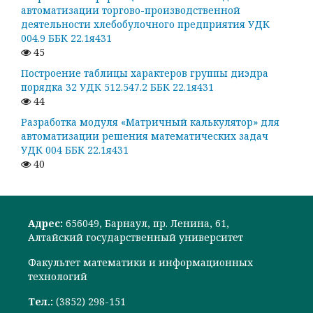
автоматизации торгово-производственной
деятельности хлебобулочного предприятия УДК
004.9 ББК 22.1я431
45
Построение таблицы характеров группы диэдра
порядка 32 УДК 512.547.2 ББК 22.1я431
44
Разработка модуля «Матричный калькулятор» для
автоматизации решения математических задач
УДК 004 ББК 22.1я431
40
Адрес:
656049, Барнаул, пр. Ленина, 61,
Алтайский государственный университет
Факультет математики и информационных
технологий
Тел.:
(3852) 298-151