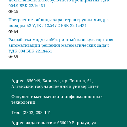
004.9 ББК 22.1я431
46
Построение таблицы характеров группы диэдра
порядка 32 УДК 512.547.2 ББК 22.1я431
44
Разработка модуля «Матричный калькулятор» для
автоматизации решения математических задач
УДК 004 ББК 22.1я431
39
Адрес:
656049, Барнаул, пр. Ленина, 61,
Алтайский государственный университет
Факультет математики и информационных
технологий
Тел.:
(3852) 298-151
Адрес издательства:
656049 Барнаул, ул.