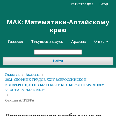
Регистрация
Вход
МАК: Математики-Алтайскому
краю
Главная
Текущий выпуск
Архивы
О нас
Найти
Главная
/
Архивы
/
2021: СБОРНИК ТРУДОВ XXIV ВСЕРОССИЙСКОЙ
КОНФЕРЕНЦИИ ПО МАТЕМАТИКЕ С МЕЖДУНАРОДНЫМ
УЧАСТИЕМ "МАК-2021"
/
Секция АЛГЕБРА
Представление свободных m-