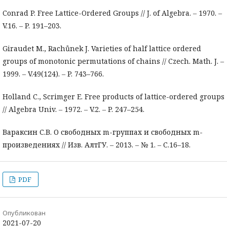
Conrad P. Free Lattice-Ordered Groups // J. of Algebra. ‒ 1970. ‒
V.16. ‒ P. 191–203.
Giraudet M., Rachůnek J. Varieties of half lattice ordered
groups of monotonic permutations of chains // Czech. Math. J. ‒
1999. ‒ V.49(124). ‒ P. 743–766.
Holland C., Scrimger E. Free products of lattice-ordered groups
// Algebra Univ. ‒ 1972. ‒ V.2. ‒ P. 247–254.
Вараксин С.В. О свободных m-группах и свободных m-
произведениях // Изв. АлтГУ. ‒ 2013. ‒ № 1. ‒ С.16–18.
PDF
Опубликован
2021-07-20