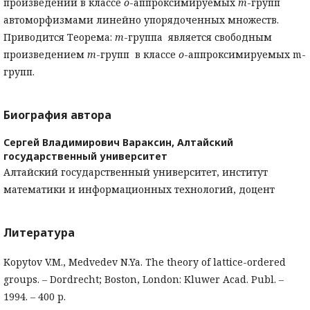
произведений в классе
o
-аппроксимируемых
m
-групп
автоморфизмами линейно упорядоченных множеств.
Приводится
Теорема:
m
-группа является свободным
произведением
m
-групп в классе
o
-аппроксимируемых m-
групп.
Биография автора
Сергей Владимирович Вараксин,
Алтайский
государственный университет
Алтайский государственный университет, институт
математики и информационных технологий, доцент
Литература
Kopytov V.M., Medvedev N.Ya. The theory of lattice-ordered
groups. ‒ Dordrecht; Boston, London: Kluwer Acad. Publ. ‒
1994. ‒ 400 p.