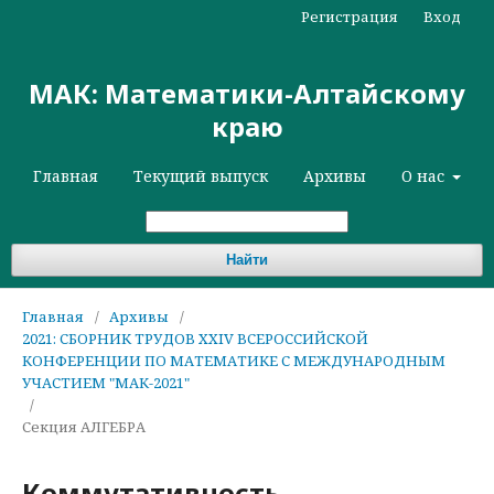
Регистрация
Вход
МАК: Математики-Алтайскому
краю
Главная
Текущий выпуск
Архивы
О нас
Найти
Главная
/
Архивы
/
2021: СБОРНИК ТРУДОВ XXIV ВСЕРОССИЙСКОЙ
КОНФЕРЕНЦИИ ПО МАТЕМАТИКЕ С МЕЖДУНАРОДНЫМ
УЧАСТИЕМ "МАК-2021"
/
Секция АЛГЕБРА
Коммутативность