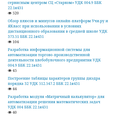
сервисным центром СЦ «Старком» УДК 004.9 ББК
22.1я431
520
Обзор плюсов и минусов онлайн-платформ Учи.ру и
ЯКласс при использовании в условиях
дистанционного образования в средней школе УДК
373.51 ББК 22.1я431
104
Разработка информационной системы для
автоматизации торгово-производственной
деятельности хлебобулочного предприятия УДК
004.9 ББК 22.1я431
45
Построение таблицы характеров группы диэдра
порядка 32 УДК 512.547.2 ББК 22.1я431
44
Разработка модуля «Матричный калькулятор» для
автоматизации решения математических задач
УДК 004 ББК 22.1я431
40