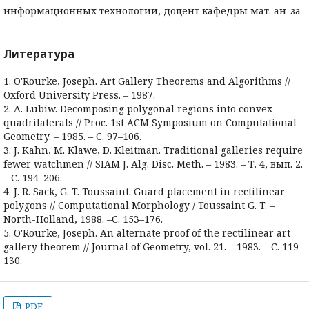
информационных технологий, доцент кафедры мат. ан-за
Литература
1. O'Rourke, Joseph. Art Gallery Theorems and Algorithms //
Oxford University Press. – 1987.
2. A. Lubiw. Decomposing polygonal regions into convex
quadrilaterals // Proc. 1st ACM Symposium on Computational
Geometry. – 1985. – С. 97–106.
3. J. Kahn, M. Klawe, D. Kleitman. Traditional galleries require
fewer watchmen // SIAM J. Alg. Disc. Meth. – 1983. – Т. 4, вып. 2.
– С. 194–206.
4. J. R. Sack, G. T. Toussaint. Guard placement in rectilinear
polygons // Computational Morphology / Toussaint G. T. –
North-Holland, 1988. –С. 153–176.
5. O'Rourke, Joseph. An alternate proof of the rectilinear art
gallery theorem // Journal of Geometry, vol. 21. – 1983. – C. 119–
130.
PDF