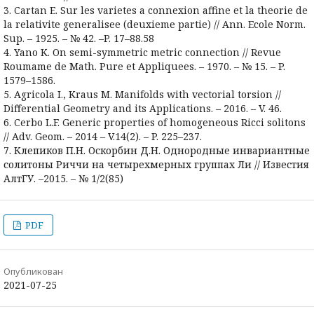
3. Cartan E. Sur les varietes a connexion affine et la theorie de
la relativite generalisee (deuxieme partie) // Ann. Ecole Norm.
Sup. – 1925. – № 42. –P. 17–88.58
4. Yano K. On semi-symmetric metric connection // Revue
Roumame de Math. Pure et Appliquees. – 1970. – № 15. – P.
1579–1586.
5. Agricola I., Kraus M. Manifolds with vectorial torsion //
Differential Geometry and its Applications. – 2016. – V. 46.
6. Cerbo L.F. Generic properties of homogeneous Ricci solitons
// Adv. Geom. – 2014 – V.14(2). – P. 225–237.
7. Клепиков П.Н. Оскорбин Д.Н. Однородные инвариантные
солитоны Риччи на четырехмерных группах Ли // Известия
АлтГУ. –2015. – № 1/2(85)
PDF
Опубликован
2021-07-25