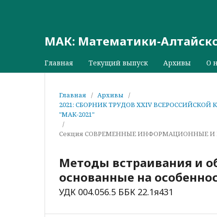
МАК: Математики-Алтайск
Главная
Текущий выпуск
Архивы
О 
Главная
/
Архивы
/
2021: СБОРНИК ТРУДОВ XXIV ВСЕРОССИЙСК
"МАК-2021"
/
Секция СОВРЕМЕННЫЕ ИНФОРМАЦИОННЫЕ И 
Методы встраивания и о
основанные на особенно
УДК 004.056.5 ББК 22.1я431