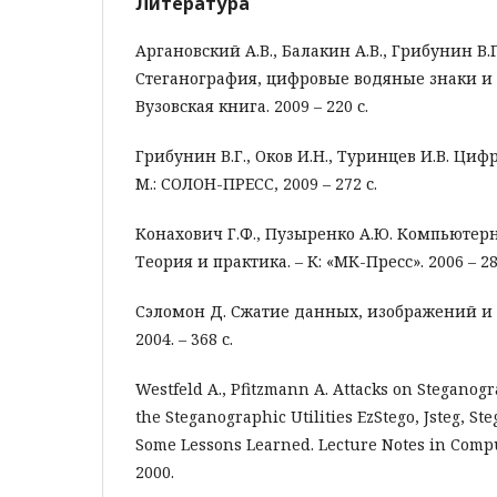
Литература
Аргановский А.В., Балакин А.В., Грибунин В.Г
Стеганография, цифровые водяные знаки и с
Вузовская книга. 2009 – 220 с.
Грибунин В.Г., Оков И.Н., Туринцев И.В. Циф
М.: СОЛОН-ПРЕСС, 2009 – 272 с.
Конахович Г.Ф., Пузыренко А.Ю. Компьютерн
Теория и практика. – К: «МК-Пресс». 2006 – 28
Сэломон Д. Сжатие данных, изображений и з
2004. – 368 с.
Westfeld A., Pfitzmann A. Attacks on Steganog
the Steganographic Utilities EzStego, Jsteg, St
Some Lessons Learned. Lecture Notes in Compu
2000.