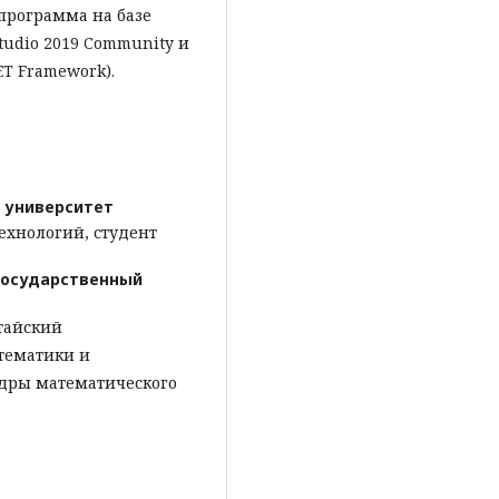
 программа на базе
tudio 2019 Community и
T Framework).
 университет
хнологий, студент
государственный
тайский
тематики и
дры математического