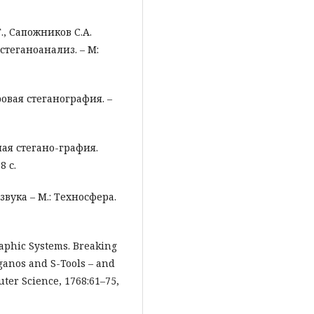
., Сапожников С.А.
теганоанализ. – М:
ровая стеганография. –
ая стегано-графия.
8 с.
вука – М.: Техносфера.
raphic Systems. Breaking
eganos and S-Tools – and
ter Science, 1768:61–75,