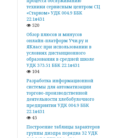
процесса обслуживанию
техники сервисным центром СЦ
«Старком» УДК 004.9 ББК
22.1я431
520
Обзор плюсов и минусов
онлайн-платформ Учи.ру и
ЯКласс при использовании в
условиях дистанционного
образования в средней школе
УДК 373.51 ББК 22.1я431
104
Разработка информационной
системы для автоматизации
торгово-производственной
деятельности хлебобулочного
предприятия УДК 004.9 ББК
22.1я431
45
Построение таблицы характеров
группы диэдра порядка 32 УДК