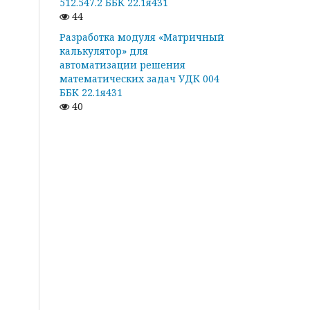
512.547.2 ББК 22.1я431
44
Разработка модуля «Матричный
калькулятор» для
автоматизации решения
математических задач УДК 004
ББК 22.1я431
40