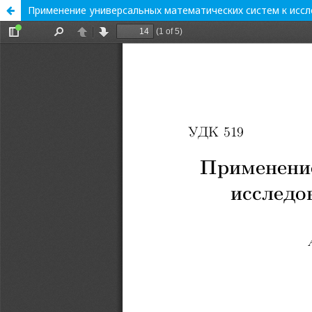
Применение универсальных математических систем к исс