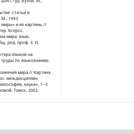
 для студ. вузов. М.,
ытие: статьи и
 М., 1993.
миры» и их картины //
ер. Всерос.
а мира: язык,
щ. ред. проф. З. И.
ктера языков на
 труды по языкознанию.
ражения мира // Картина
рос. междисциплин.
илософия, наука», 1–3
новой. Томск, 2002.