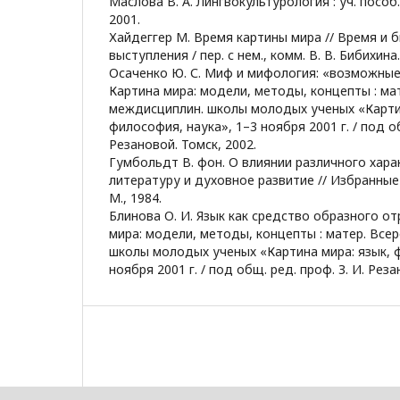
Маслова В. А. Лингвокультурология : уч. пособ.
2001.
Хайдеггер М. Время картины мира // Время и б
выступления / пер. с нем., комм. В. В. Бибихина.
Осаченко Ю. С. Миф и мифология: «возможные 
Картина мира: модели, методы, концепты : мат
междисциплин. школы молодых ученых «Картин
философия, наука», 1–3 ноября 2001 г. / под об
Резановой. Томск, 2002.
Гумбольдт В. фон. О влиянии различного хара
литературу и духовное развитие // Избранные
М., 1984.
Блинова О. И. Язык как средство образного от
мира: модели, методы, концепты : матер. Все
школы молодых ученых «Картина мира: язык, ф
ноября 2001 г. / под общ. ред. проф. З. И. Реза