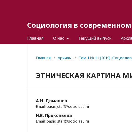
Социология в современном 
Главная
О нас
Текущий выпуск
Архи
Главная
/
Архивы
/
Том 1 № 11 (2019): Социоло
ЭТНИЧЕСКАЯ КАРТИНА МИ
А.Н. Домашев
Email: basic_staff@socio.asu.ru
Н.В. Прокопьева
Email: basic_staff@socio.asu.ru