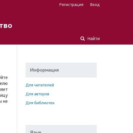
Регистрация
Вход
тво
Найти
Информация
уйте
телю
Для читателей
ляет
Для авторов
ницу
ы не
Для библиотек
Язык