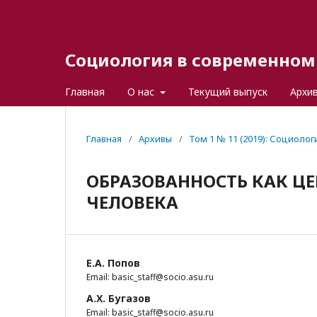
Социология в современном 
Главная
О нас
Текущий выпуск
Архи
Главная
/
Архивы
/
Том 1 № 11 (2019): Социоло
ОБРАЗОВАННОСТЬ КАК Ц
ЧЕЛОВЕКА
Е.А. Попов
Email: basic_staff@socio.asu.ru
А.Х. Бугазов
Email: basic_staff@socio.asu.ru