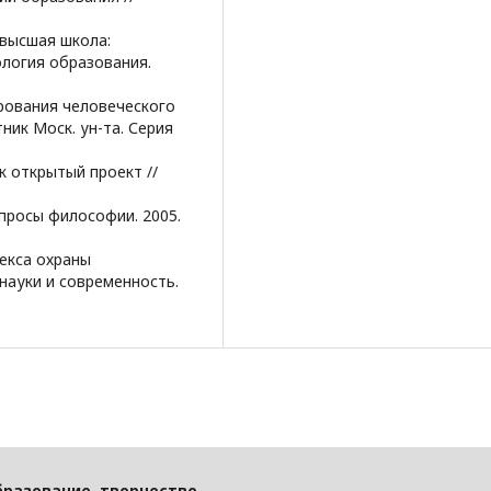
 высшая школа:
ология образования.
ирования человеческого
ник Моск. ун-та. Серия
к открытый проект //
опросы философии. 2005.
декса охраны
науки и современность.
бразование, творчество