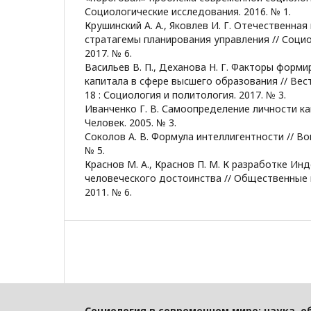
Социологические исследования. 2016. № 1.
Крушинский А. А., Яковлев И. Г. Отечественная
стратагемы планирования управления // Соци
2017. № 6.
Васильев В. П., Деханова Н. Г. Факторы форм
капитала в сфере высшего образования // Вест
18 : Социология и политология. 2017. № 3.
Иванченко Г. В. Самоопределение личности ка
Человек. 2005. № 3.
Соколов А. В. Формула интеллигентности // В
№ 5.
Краснов М. А., Краснов П. М. К разработке Ин
человеческого достоинства // Общественные 
2011. № 6.
Социология в современном мире: наука, о