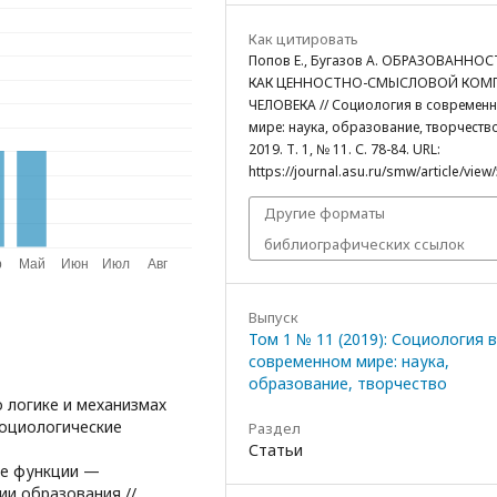
Как цитировать
Попов Е., Бугазов А. ОБРАЗОВАННОС
КАК ЦЕННОСТНО-СМЫСЛОВОЙ КОМ
ЧЕЛОВЕКА // Социология в современ
мире: наука, образование, творчество
2019. Т. 1, № 11. С. 78-84. URL:
https://journal.asu.ru/smw/article/view
Другие форматы
библиографических ссылок
Выпуск
Том 1 № 11 (2019): Социология в
современном мире: наука,
образование, творчество
о логике и механизмах
Социологические
Раздел
Статьи
ые функции —
и образования //