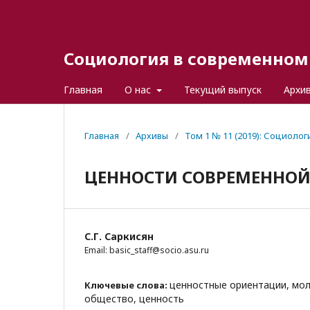
Социология в современном 
Главная
О нас
Текущий выпуск
Архи
Главная
/
Архивы
/
Том 1 № 11 (2019): Социоло
ЦЕННОСТИ СОВРЕМЕННО
С.Г. Саркисян
Email: basic_staff@socio.asu.ru
ценностные ориентации, мол
Ключевые слова:
общество, ценность