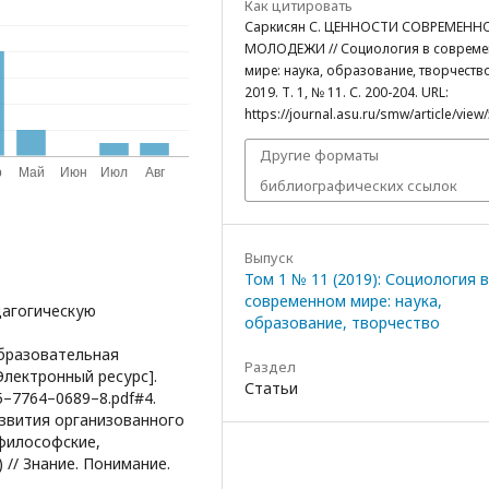
Как цитировать
Саркисян С. ЦЕННОСТИ СОВРЕМЕНН
МОЛОДЕЖИ // Социология в соврем
мире: наука, образование, творчество
2019. Т. 1, № 11. С. 200-204. URL:
https://journal.asu.ru/smw/article/view
Другие форматы
библиографических ссылок
Выпуск
Том 1 № 11 (2019): Социология в
современном мире: наука,
едагогическую
образование, творчество
Образовательная
Раздел
Электронный ресурс].
Статьи
–5–7764–0689–8.pdf#4.
развития организованного
философские,
 // Знание. Понимание.