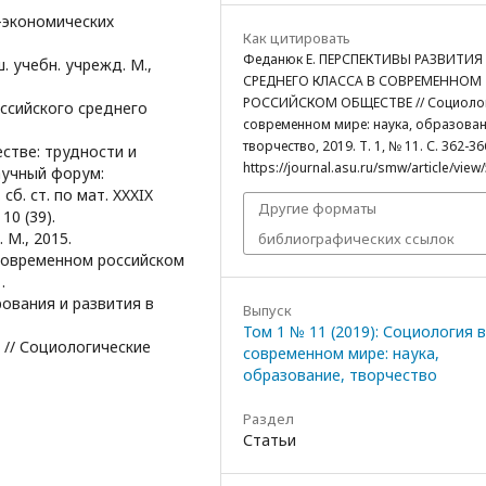
-экономических
Как цитировать
Феданюк Е. ПЕРСПЕКТИВЫ РАЗВИТИЯ
. учебн. учрежд. М.,
СРЕДНЕГО КЛАССА В СОВРЕМЕННОМ
РОССИЙСКОМ ОБЩЕСТВЕ // Социолог
ссийского среднего
современном мире: наука, образован
творчество, 2019. Т. 1, № 11. С. 362-36
естве: трудности и
https://journal.asu.ru/smw/article/view
аучный форум:
б. ст. по мат. XXXIX
Другие форматы
10 (39).
 М., 2015.
библиографических ссылок
 современном российском
.
рования и развития в
Выпуск
Том 1 № 11 (2019): Социология в
и // Социологические
современном мире: наука,
образование, творчество
Раздел
Статьи