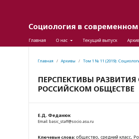
Социология в современном 
Главная
О нас
Текущий выпуск
Архи
Главная
/
Архивы
/
Том 1 № 11 (2019): Социоло
ПЕРСПЕКТИВЫ РАЗВИТИЯ 
РОССИЙСКОМ ОБЩЕСТВЕ
Е.Д. Феданюк
Email: basic_staff@socio.asu.ru
общество, средний класс, Р
Ключевые слова: