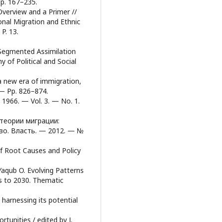
Pp. 167–235.
Overview and a Primer //
onal Migration and Ethnic
P. 13.
Segmented Assimilation
 of Political and Social
 a new era of immigration,
 — Pp. 826–874.
 1966. — Vol. 3. — No. 1.
 теории миграции:
во. Власть. — 2012. — №
f Root Causes and Policy
Yaqub O. Evolving Patterns
ds to 2030. Thematic
harnessing its potential
tunities / еdited by J.