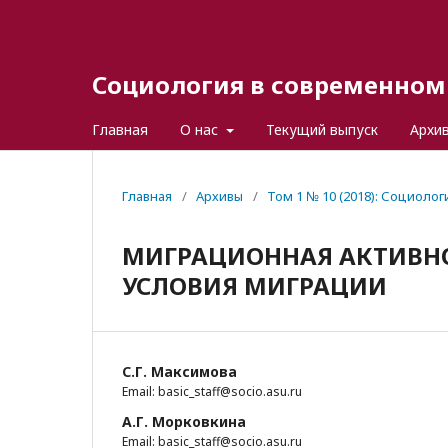
Социология в современном 
Главная
О нас
Текущий выпуск
Архи
Главная
/
Архивы
/
Том 1 № 10 (2018): Социоло
МИГРАЦИОННАЯ АКТИВНО
УСЛОВИЯ МИГРАЦИИ
С.Г. Максимова
Email: basic_staff@socio.asu.ru
А.Г. Морковкина
Email: basic_staff@socio.asu.ru