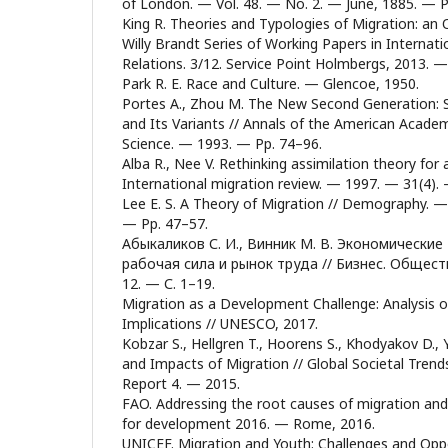
of London. — Vol. 48. — No. 2. — June, 1885. — 
King R. Theories and Typologies of Migration: an 
Willy Brandt Series of Working Papers in Internati
Relations. 3/12. Service Point Holmbergs, 2013. — 
Park R. E. Race and Culture. — Glencoe, 1950.
Portes A., Zhou M. The New Second Generation: 
and Its Variants // Annals of the American Academy
Science. — 1993. — Pp. 74–96.
Alba R., Nee V. Rethinking assimilation theory for
International migration review. — 1997. — 31(4).
Lee E. S. A Theory of Migration // Demography. —
— Pp. 47–57.
Абыкаликов С. И., Винник М. В. Экономические
рабочая сила и рынок труда // Бизнес. Общест
12. — С. 1–19.
Migration as a Development Challenge: Analysis o
Implications // UNESCO, 2017.
Kobzar S., Hellgren T., Hoorens S., Khodyakov D., 
and Impacts of Migration // Global Societal Tren
Report 4. — 2015.
FAO. Addressing the root causes of migration and 
for development 2016. — Rome, 2016.
UNICEF. Migration and Youth: Challenges and Oppor