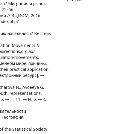
а // Миграция и рынок
 21–56.
ния // ВЦИОМ, 2016
index.php?
ию населения // Вестник
ulation Movements //
directions.org.au/
opulation-movements.
менном мире: причины,
eir practical application.
лектронный ресурс]. —
charova N., Avdeeva G.
outh: representations,
015. — Т. 11. — № 6. — С.
екательности
: География,
f the Statistical Society