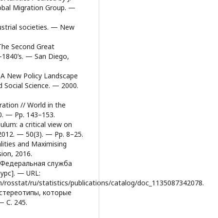
lobal Migration Group. —
ustrial societies. — New
 The Second Great
–1840’s. — San Diego,
: A New Policy Landscape
d Social Science. — 2000.
ation // World in the
0. — Pр. 143–153.
um: a critical view on
 2012. — 50(3). — Pр. 8–25.
alities and Maximising
ion, 2016.
/ Федеральная служба
урс]. — URL:
rosstat/ru/statistics/publications/catalog/doc_1135087342078.
 стереотипы, которые
 С. 245.