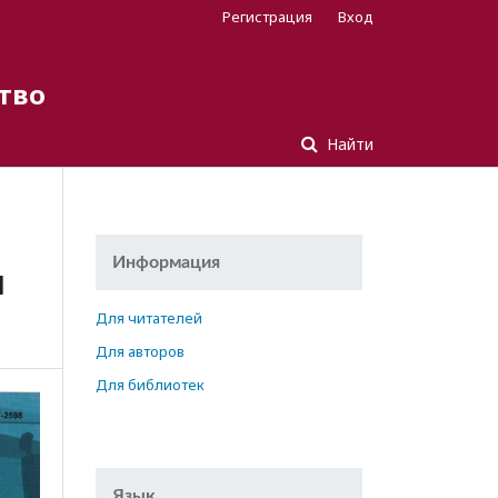
Регистрация
Вход
тво
Найти
Информация
И
Для читателей
Для авторов
Для библиотек
Язык