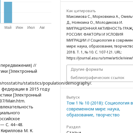
Как цитировать
Максимова С., Морковкина А., Омель
Д., Ноянзина О., Молодикова И.
МИГРАЦИОННАЯ АКТИВНОСТЬ ГРАЖ
РОССИИ: ФАКТОРЫ И УСЛОВИЯ
МИГРАЦИИ // Социология в совреме
мире: наука, образование, творчество
2018. Т. 1, № 10. С. 107-121. URL:
https://journal.asu.ru/smw/article/view
 передвижения) //
Другие форматы
тики [Электронный
библиографических ссылок
rosstat/ru/statistics/population/demography/.
й федерации в 2015 году
истики [Электронный
Выпуск
107/Main.htm.
Том 1 № 10 (2018): Социология в
ривлекательность
современном мире: наука,
циального
образование, творчество
оссийское
— С. 44–48.
Раздел
 Кириллова М. К.
Статьи