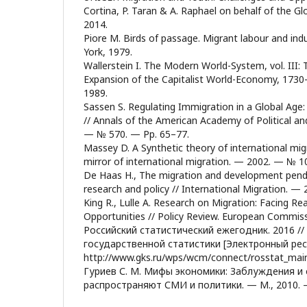
Cortina, P. Taran & A. Raphael on behalf of the G
2014.
Piore M. Birds of passage. Migrant labour and ind
York, 1979.
Wallerstein I. The Modern World-System, vol. III:
Expansion of the Capitalist World-Economy, 1730
1989.
Sassen S. Regulating Immigration in a Global Age
// Annals of the American Academy of Political an
— № 570. — Pр. 65–77.
Massey D. A Synthetic theory of international migr
mirror of international migration. — 2002. — № 1
De Haas H., The migration and development pendul
research and policy // International Migration. —
King R., Lulle A. Research on Migration: Facing Re
Opportunities // Policy Review. European Commiss
Российский статистический ежегодник. 2016 /
государственной статистики [Электронный рес
http://www.gks.ru/wps/wcm/connect/rosstat_main/
Гуриев С. М. Мифы экономики: Заблуждения и
распространяют СМИ и политики. — М., 2010. —