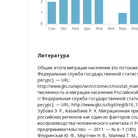
Литература
Общие итоги миграции населения (по потокам
Федеральная служба государственной статис
ресурс]. — URL:
http://www.gks.ru/wps/wcm/connect/rosstat_main/
Численность и миграция населения Российско
// Федеральная служба государственной стат
ресурс]. — URL: http://www.gks.ru/bgd/regl/b16_
Зубова Э. Р., Казакбаев Р. Х. Миграционная п
российских регионов как один из факторов со
воспроизводства человеческого капитала // Р
предпринимательство. — 2011. — № 6–1 (185). 
Флоринская Ю. Ф., Мкртчян Н. В., Малева Т. М.,