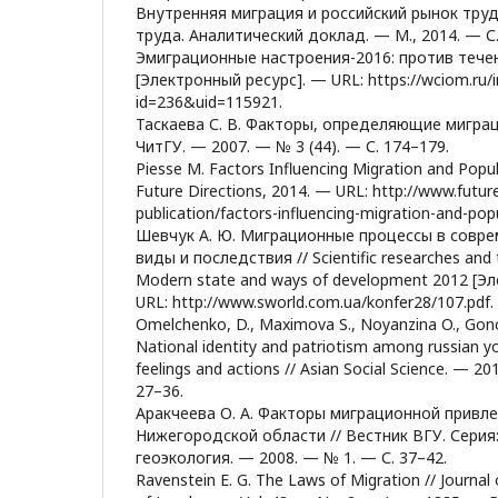
Внутренняя миграция и российский рынок труд
труда. Аналитический доклад. — М., 2014. — С.
Эмиграционные настроения-2016: против тече
[Электронный ресурс]. — URL: https://wciom.ru/
id=236&uid=115921.
Таскаева С. В. Факторы, определяющие миграц
ЧитГУ. — 2007. — № 3 (44). — С. 174–179.
Piesse M. Factors Influencing Migration and Pop
Future Directions, 2014. — URL: http://www.future
publication/factors-influencing-migration-and-p
Шевчук А. Ю. Миграционные процессы в совре
виды и последствия // Scientific researches and th
Modern state and ways of development 2012 [Э
URL: http://www.sworld.com.ua/konfer28/107.pdf.
Omelchenko, D., Maximova S., Noyanzina O., Gon
National identity and patriotism among russian y
feelings and actions // Asian Social Science. — 2
27–36.
Аракчеева О. А. Факторы миграционной привл
Нижегородской области // Вестник ВГУ. Серия
геоэкология. — 2008. — № 1. — С. 37–42.
Ravenstein E. G. The Laws of Migration // Journal o