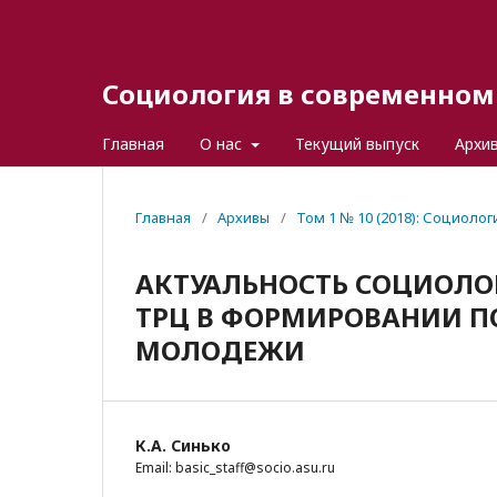
Социология в современном 
Главная
О нас
Текущий выпуск
Архи
Главная
/
Архивы
/
Том 1 № 10 (2018): Социоло
АКТУАЛЬНОСТЬ СОЦИОЛО
ТРЦ В ФОРМИРОВАНИИ П
МОЛОДЕЖИ
К.А. Синько
Email: basic_staff@socio.asu.ru