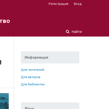
Регистрация
Вход
тво
Найти
Информация
И
Для читателей
Для авторов
Для библиотек
Язык