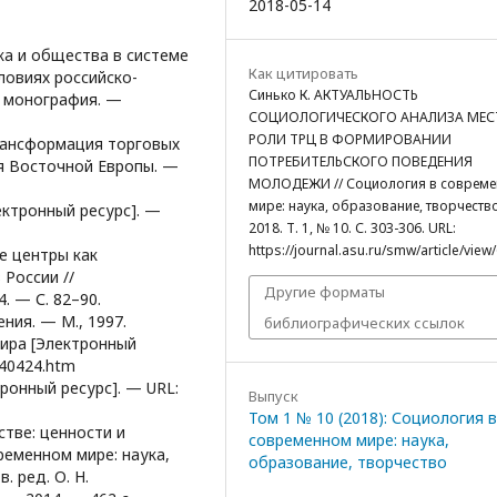
2018-05-14
ка и общества в системе
Как цитировать
ловиях российско-
Синько К. АКТУАЛЬНОСТЬ
: монография. —
СОЦИОЛОГИЧЕСКОГО АНАЛИЗА МЕС
РОЛИ ТРЦ В ФОРМИРОВАНИИ
трансформация торговых
ПОТРЕБИТЕЛЬСКОГО ПОВЕДЕНИЯ
я Восточной Европы. —
МОЛОДЕЖИ // Социология в соврем
мире: наука, образование, творчество
ектронный ресурс]. —
2018. Т. 1, № 10. С. 303-306. URL:
https://journal.asu.ru/smw/article/view
ые центры как
России //
Другие форматы
. — С. 82–90.
ния. — М., 1997.
библиографических ссылок
мира [Электронный
le40424.htm
ронный ресурс]. — URL:
Выпуск
Том 1 № 10 (2018): Социология в
тве: ценности и
современном мире: наука,
ременном мире: наука,
образование, творчество
. ред. О. Н.