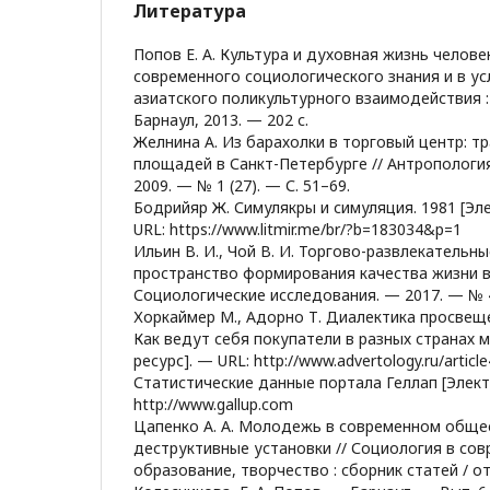
Литература
Попов Е. А. Культура и духовная жизнь челове
современного социологического знания и в ус
азиатского поликультурного взаимодействия 
Барнаул, 2013. — 202 с.
Желнина А. Из барахолки в торговый центр: 
площадей в Санкт-Петербурге // Антропологи
2009. — № 1 (27). — С. 51–69.
Бодрийяр Ж. Симулякры и симуляция. 1981 [Эл
URL: https://www.litmir.me/br/?b=183034&p=1
Ильин В. И., Чой В. И. Торгово-развлекательн
пространство формирования качества жизни в 
Социологические исследования. — 2017. — № 4
Хоркаймер М., Адорно Т. Диалектика просвеще
Как ведут себя покупатели в разных странах 
ресурс]. — URL: http://www.advertology.ru/artic
Статистические данные портала Геллап [Элект
http://www.gallup.com
Цапенко А. А. Молодежь в современном общес
деструктивные установки // Социология в сов
образование, творчество : сборник статей / отв