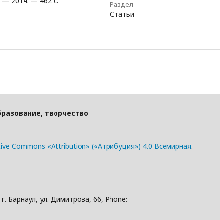
 — 2014. — 462 с.
Раздел
Статьи
бразование, творчество
tive Commons «Attribution» («Атрибуция») 4.0 Всемирная
.
. Барнаул, ул. Димитрова, 66, Phone: