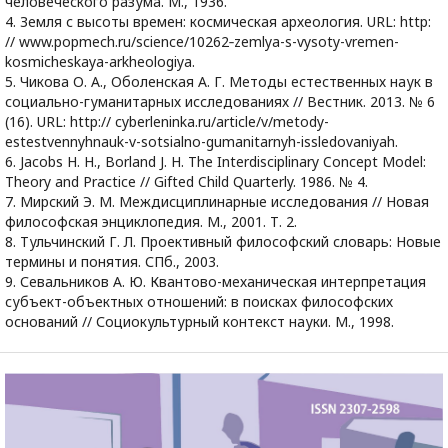
человеческого разума. М., 1936.
4. Земля с высоты времен: космическая археология. URL: http:
// www.popmech.ru/science/10262‑zemlya-s-vysoty-vremen-
kosmicheskaya-arkheologiya.
5. Чикова О. А., Оболенская А. Г. Методы естественных наук в
социально-гуманитарных исследованиях // Вестник. 2013. № 6
(16). URL: http:// cyberleninka.ru/article/v/metody-
estestvennyhnauk-v-sotsialno-gumanitarnyh-issledovaniyah.
6. Jacobs H. H., Borland J. H. The Interdisciplinary Concept Model:
Theory and Practice // Gifted Child Quarterly. 1986. № 4.
7. Мирский Э. М. Междисциплинарные исследования // Новая
философская энциклопедия. М., 2001. Т. 2.
8. Тульчинский Г. Л. Проективный философский словарь: Новые
термины и понятия. СПб., 2003.
9. Севальников А. Ю. Квантово-механическая интерпретация
субъект-объектных отношений: в поисках философских
оснований // Социокультурный контекст науки. М., 1998.