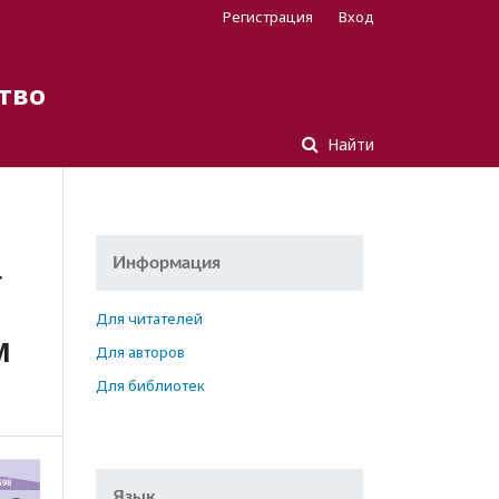
Регистрация
Вход
тво
Найти
Информация
Г
Для читателей
М
Для авторов
Для библиотек
Язык