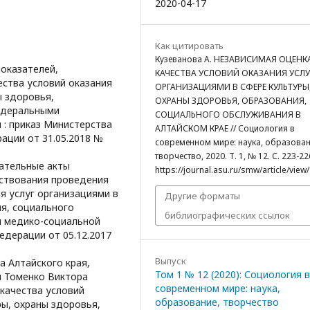
2020-04-17
Как цитировать
Кузеванова А. НЕЗАВИСИМАЯ ОЦЕНК
показателей,
КАЧЕСТВА УСЛОВИЙ ОКАЗАНИЯ УСЛУ
ства условий оказания
ОРГАНИЗАЦИЯМИ В СФЕРЕ КУЛЬТУРЫ
ы здоровья,
ОХРАНЫ ЗДОРОВЬЯ, ОБРАЗОВАНИЯ,
едеральными
СОЦИАЛЬНОГО ОБСЛУЖИВАНИЯ В
: приказ Министерства
АЛТАЙСКОМ КРАЕ // Социология в
ации от 31.05.2018 №
современном мире: наука, образован
творчество, 2020. Т. 1, № 12. С. 223-22
дательные акты
https://journal.asu.ru/smw/article/view
ствования проведения
я услуг организациями в
Другие форматы
ия, социального
библиографических ссылок
 медико-социальной
едерации от 05.12.2017
Выпуск
а Алтайского края,
Том 1 № 12 (2020): Социология в
я Томенко Виктора
современном мире: наука,
 качества условий
образование, творчество
ры, охраны здоровья,