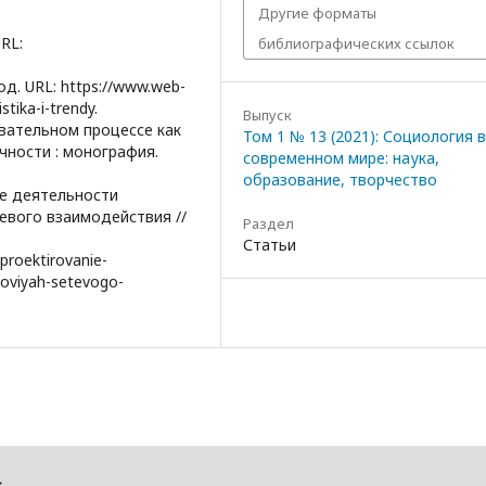
Другие форматы
RL:
библиографических ссылок
д. URL: https://www.web-
tika-i-trendy.
Выпуск
овательном процессе как
Том 1 № 13 (2021): Социология в
ности : монография.
современном мире: наука,
образование, творчество
ие деятельности
евого взаимодействия //
Раздел
Статьи
-proektirovanie-
loviyah-setevogo-