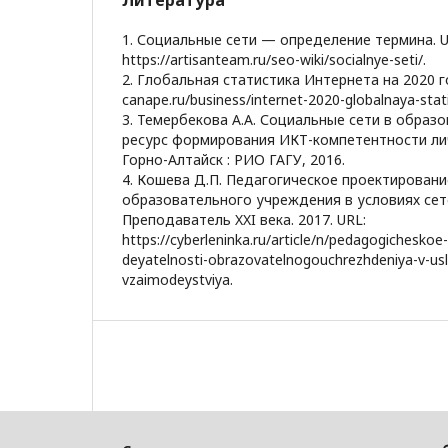
Литература
1. Социальные сети — определение термина. U
https://artisanteam.ru/seo-wiki/socialnye-seti/.
2. Глобальная статистика Интернета на 2020 го
canape.ru/business/internet-2020-globalnaya-statis
3. Темербекова А.А. Социальные сети в образ
ресурс формирования ИКТ-компетентности лич
Горно-Алтайск : РИО ГАГУ, 2016.
4. Кошева Д.П. Педагогическое проектирован
образовательного учреждения в условиях сет
Преподаватель XXI века. 2017. URL:
https://cyberleninka.ru/article/n/pedagogicheskoe
deyatelnosti-obrazovatelnogouchrezhdeniya-v-us
vzaimodeystviya.