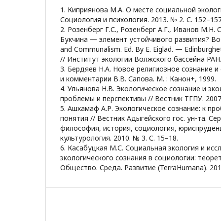
1. Киприянова М.А. О месте социальной эколог
Социология и психология. 2013. № 2. С. 152–157
2. Розенберг Г.С., Розенберг А.Г., Иванов М.Н.
Букчина — элемент устойчивого развития? Boo
and Communalism. Ed. By E. Eiglad. — Edinburgheta
// Институт экологии Волжского бассейна РАН. 
3. Бердяев Н.А. Новое религиозное сознание и
и комментарии В.В. Сапова. М. : Канон+, 1999.
4. Ульянова Н.В. Экологическое сознание и эко
проблемы и перспективы // Вестник ТГПУ. 2007.
5. Ашхамаф А.Р. Экологическое сознание: к п
понятия // Вестник Адыгейского гос. ун-та. Се
философия, история, социология, юриспруден
культурология. 2010. № 3. С. 15–18.
6. Касабуцкая М.С. Социальная экология и ис
экологического сознания в социологии: теорет
Общество. Среда. Развитие (TerraHumana). 2017