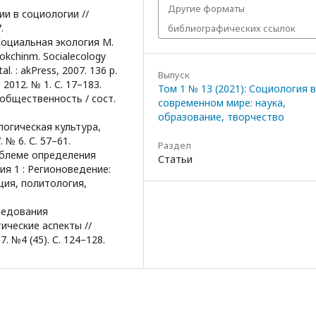
Другие форматы
ии в социологии //
.
библиографических ссылок
 Социальная экология М.
kchinm. Socialecology
l. : akPress, 2007. 136 р.
Выпуск
2012. № 1. С. 17–183.
Том 1 № 13 (2021): Социология в
 общественность / сост.
современном мире: наука,
образование, творчество
логическая культура,
 № 6. С. 57–61.
Раздел
роблеме определения
Статьи
рия 1 : Регионоведение:
ция, политология,
следования
ические аспекты //
. №4 (45). С. 124–128.