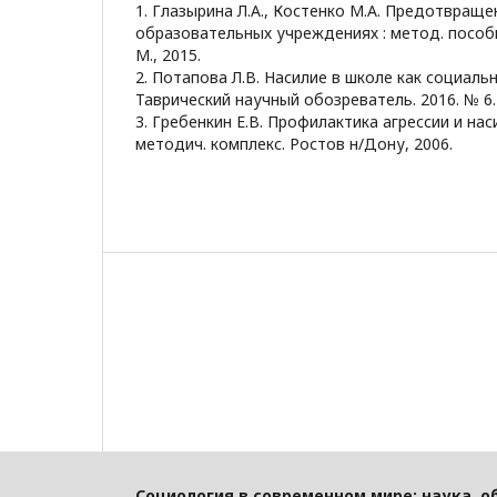
1. Глазырина Л.А., Костенко М.А. Предотвраще
образовательных учреждениях : метод. пособи
М., 2015.
2. Потапова Л.В. Насилие в школе как социаль
Таврический научный обозреватель. 2016. № 6.
3. Гребенкин Е.В. Профилактика агрессии и нас
методич. комплекс. Ростов н/Дону, 2006.
Социология в современном мире: наука, о