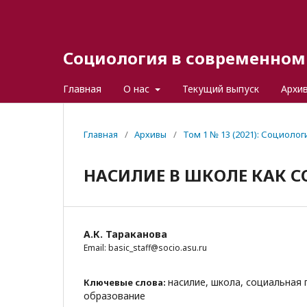
Социология в современном 
Главная
О нас
Текущий выпуск
Архи
Главная
/
Архивы
/
Том 1 № 13 (2021): Социоло
НАСИЛИЕ В ШКОЛЕ КАК 
А.К. Тараканова
Email: basic_staff@socio.asu.ru
насилие, школа, социальная 
Ключевые слова:
образование