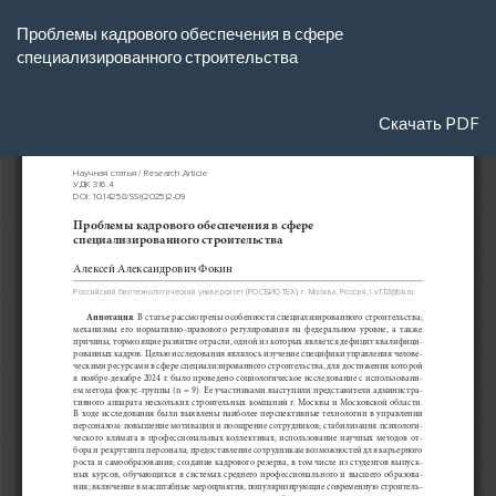
Вернуться
Проблемы кадрового обеспечения в сфере
к
cпециализированного строительства
Подробностям
о
статье
Скачать
Скачать PDF