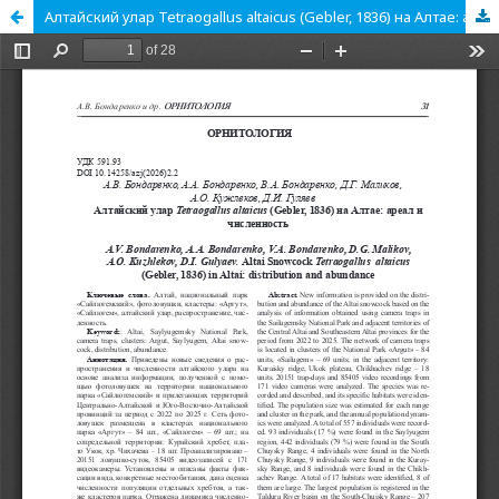
Алтайский улар Tetraogallus altaicus (Gebler, 1836) на Алтае: ареал и численность