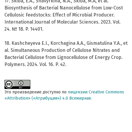
17. Skiba, E.A., Shavyrkina, N.A., Skiba, M.A, et al.
Biosynthesis of Bacterial Nanocellulose from Low-Cost
Cellulosic Feedstocks: Effect of Microbial Producer.
International Journal of Molecular Sciences. 2023. Vol.
24. № 18. P. 14401.
18. Kashcheyeva E.I., Korchagina A.A., Gismatulina Y.A., et
al. Simultaneous Production of Cellulose Nitrates and
Bacterial Cellulose from Lignocellulose of Energy Crop.
Polymers. 2024. Vol. 16. P. 42.
Это произведение доступно по
лицензии Creative Commons
«Attribution» («Атрибуция») 4.0 Всемирная
.