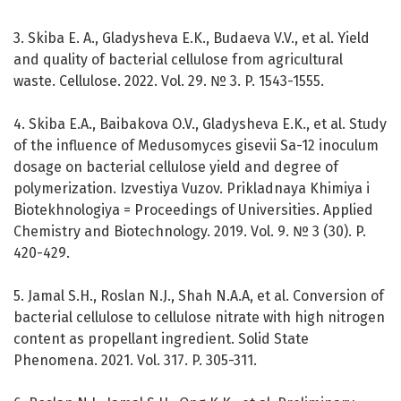
3. Skiba E. A., Gladysheva E.K., Budaeva V.V., et al. Yield
and quality of bacterial cellulose from agricultural
waste. Cellulose. 2022. Vol. 29. № 3. P. 1543-1555.
4. Skiba E.A., Baibakova O.V., Gladysheva E.K., et al. Study
of the influence of Medusomyces gisevii Sa-12 inoculum
dosage on bacterial cellulose yield and degree of
polymerization. Izvestiya Vuzov. Prikladnaya Khimiya i
Biotekhnologiya = Proceedings of Universities. Applied
Chemistry and Biotechnology. 2019. Vol. 9. № 3 (30). P.
420-429.
5. Jamal S.H., Roslan N.J., Shah N.A.A, et al. Conversion of
bacterial cellulose to cellulose nitrate with high nitrogen
content as propellant ingredient. Solid State
Phenomena. 2021. Vol. 317. P. 305-311.