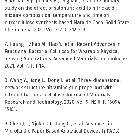
6. Roslan N.J., Jamal S.H., Ong K.K., et al. Preliminary
study on the effect of sulphuric acid to nitric acid
mixture composition, temperature and time on
nitrocellulose synthesis based Nata de Coco. Solid State
Phenomena. 2021. Vol. 317. P. 312-319.
7. Huang J. Zhao M., Hao Y., et al. Recent Advances in
Functional Bacterial Cellulose for Wearable Physical
Sensing Applications. Advanced Materials Technologies.
2021. Vol. 7. P. 1-14.
8. Wang Y., Jiang L., Dong J., et al. Three-dimensional
network structure nitramine gun propellant with
nitrated bacterial cellulose. Journal of Materials
Research and Technology. 2020. Vol. 9. № 6. P. 15094-
15101.
9. Chen J.L., Njoku D.I., Tang C., et al. Advances in
Microfluidic Paper Based Analytical Devices (µPADs):