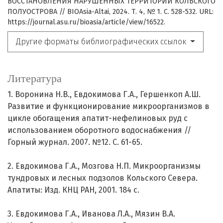
ВОССТАНОВЛЕНИЯ НАРУШЕННЫХ ТЕРРИТОРИЙ КОЛЬСКОГО
ПОЛУОСТРОВА // BIOAsia-Altai, 2024. Т. 4, № 1. С. 528-532. URL:
https://journal.asu.ru/bioasia/article/view/16522.
Другие форматы библиографических ссылок
Литература
1. Воронина Н.В., Евдокимова Г.А., Гершенкоп А.Ш.
Развитие и функционирование микроорганизмов в
цикле обогащения апатит-нефелиновых руд с
использованием оборотного водоснабжения //
Горный журнал. 2007. №12. С. 61-65.
2. Евдокимова Г.А., Мозгова Н.П. Микроорганизмы
тундровых и лесных подзолов Кольского Севера.
Апатиты: Изд. КНЦ РАН, 2001. 184 с.
3. Евдокимова Г.А., Иванова Л.А., Мязин В.А.