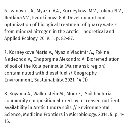
6. Ivanova L.A., Myazin V.A., Korneykova M.V., Fokina N.V.,
Redkina V.V., Evdokimova G.A. Development and
optimization of biological treatment of quarry waters
from mineral nitrogen in the Arctic. Theoretical and
Applied Ecology. 2019. 1. p. 82-87.
7. Korneykova Maria V., Myazin Vladimir A., Fokina
Nadezhda V., Chaporgina Alexandra A. Bioremediation
of soil of the Kola peninsula (Murmansk region)
contaminated with diesel fuel // Geography,
Environment, Sustainability. 2021. 14 (1).
8. Koyama A., Wallenstein M., Moore J. Soil bacterial
community composition altered by increased nutrient
availability in Arctic tundra soils // Environmental
Science, Medicine Frontiers in Microbiology. 2014. 5. p. 1-
16.