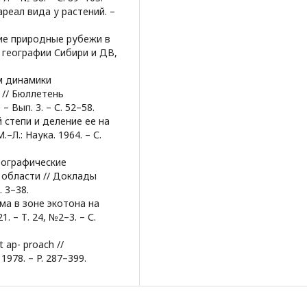
ареал вида у растений. –
йшие природные рубежи в
 географии Сибири и ДВ,
ям динамики
// Бюллетень
 Вып. 3. – С. 52–58.
 степи и деление ее на
Л.: Наука. 1964. – С.
еографические
 области // Доклады
. 3–38.
ма в зоне экотона на
 – Т. 24, №2–3. – С.
 ap- proach //
 1978. – P. 287–399.