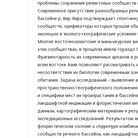
проблемы сохранения реликтовых сообществ 
Современное присутствие разнообразных рел
бассейне р. Кир-Кира подтверждает спонтанн
сообществ, эдификаторы которых прошли о
эволюцию
в эколого-географических условиях б
Многие восточноазиатские и маньчжурские ви
этих сообществах, в прошлом имели гораздо 
Фрагментарность их современных ареалов и р
всем востоке Азии позволяют рассматривать и
несоответствия их биологии современным зо
обитания. Задача исследований – выявление 
пространственно-географического положения
и специфики мест их произрастания в бассейне
ландшафтной индикации и флористических м
данным, картографическим материалам и рез
экспедиционных исследований. Результатом 
флористическом
составе и структуре
комбина
сообществ речного бассейна, как ландшафтно