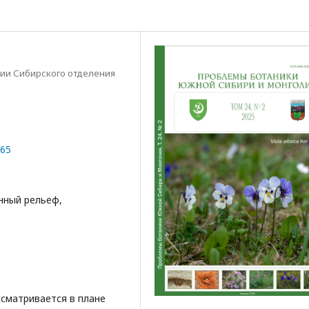
гии Сибирского отделения
065
нный рельеф,
ссматривается в плане