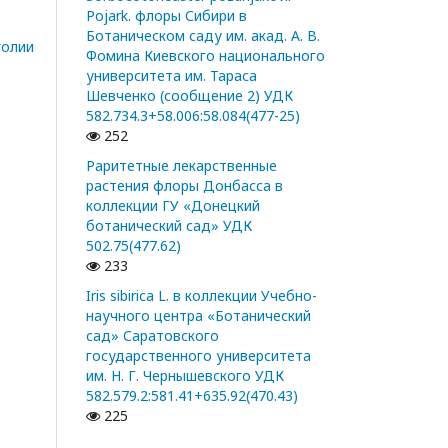
Pojark. флоры Сибири в
Ботаническом саду им. акад. А. В.
голии
Фомина Киевского национального
университета им. Тараса
Шевченко (сообщение 2) УДК
582.734.3+58.006:58.084(477-25)
252
Раритетные лекарственные
растения флоры Донбасса в
коллекции ГУ «Донецкий
ботанический сад» УДК
502.75(477.62)
233
Iris sibirica L. в коллекции Учебно-
научного центра «Ботанический
сад» Саратовского
государственного университета
им. Н. Г. Чернышевского УДК
582.579.2:581.41+635.92(470.43)
225