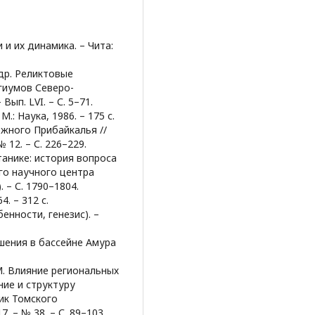
 и их динамика. – Чита:
 др. Реликтовые
гиумов Северо-
Вып. LVI. – С. 5–71.
.: Наука, 1986. – 175 с.
жного Прибайкалья //
 12. – С. 226–229.
танике: история вопроса
го научного центра
. – С. 1790–1804.
4. – 312 с.
енности, генезис). –
шения в бассейне Амура
М. Влияние региональных
ние и структуру
тник Томского
. – № 38. – С. 89–103.