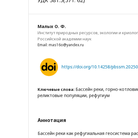
УДК 581.5(571. 62)
Малых О. Ф.
Институт природных ресурсов, экологии и криоло
Российской академии наук
Email: mas16o@yandex.ru
https://doi.org/10.14258/pbssm.2025
Бассейн реки, горно-котлови
Ключевые слова:
реликтовые популяции, рефугиум
Аннотация
Бассейн реки как рефугиальная геосистема ра