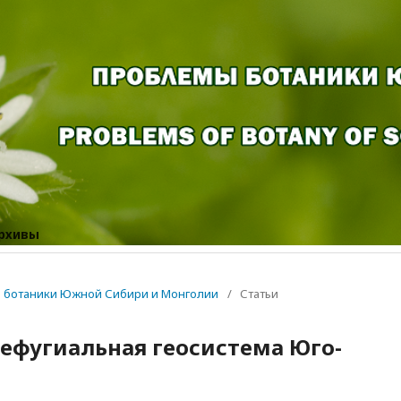
рхивы
мы ботаники Южной Сибири и Монголии
/
Статьи
 рефугиальная геосистема Юго-