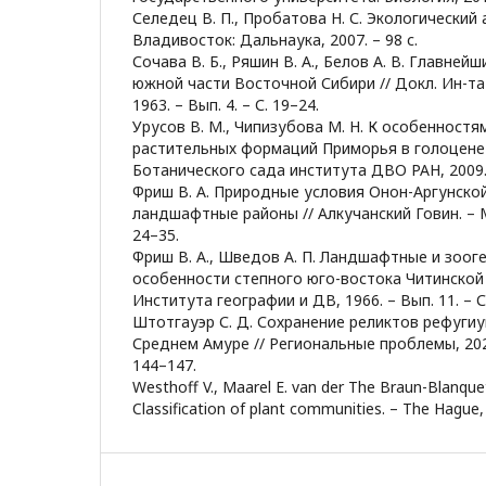
Селедец В. П., Пробатова Н. С. Экологический 
Владивосток: Дальнаука, 2007. – 98 с.
Сочава В. Б., Ряшин В. А., Белов А. В. Главне
южной части Восточной Сибири // Докл. Ин-та
1963. – Вып. 4. – С. 19–24.
Урусов В. М., Чипизубова М. Н. К особенност
растительных формаций Приморья в голоцене 
Ботанического сада института ДВО РАН, 2009. –
Фриш В. А. Природные условия Онон-Аргунской
ландшафтные районы // Алкучанский Говин. – М.–
24–35.
Фриш В. А., Шведов А. П. Ландшафтные и зоог
особенности степного юго-востока Читинской
Института географии и ДВ, 1966. – Вып. 11. – С
Штотгауэр С. Д. Сохранение реликтов рефугиу
Среднем Амуре // Региональные проблемы, 2021.
144–147.
Westhoff V., Maarel E. van der The Braun-Blanquet
Classification of plant communities. – The Hague,