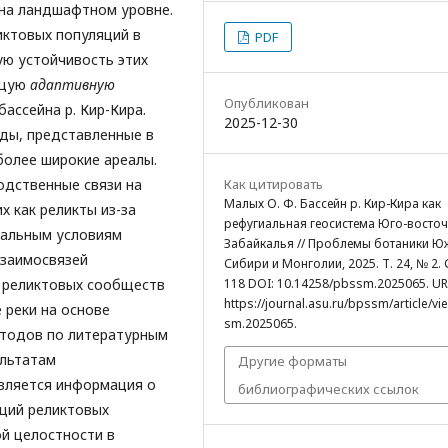
на ландшафтном уровне.
иктовых популяций в
PDF
ую устойчивость этих
бщую
адаптивную
Опубликован
ассейна р. Кир-Кира.
2025-12-30
ды, представленные в
более широкие ареалы.
одственные связи на
Как цитировать
Малых О. Ф. Бассейн р. Кир-Кира как
х как реликты из-за
рефугиальная геосистема Юго-восто
нальным условиям
Забайкалья // Проблемы ботаники Ю
взаимосвязей
Сибири и Монголии, 2025. Т. 24, № 2. С
 реликтовых сообществ
118 DOI: 10.14258/pbssm.2025065. UR
https://journal.asu.ru/bpssm/article/v
 реки на основе
sm.2025065.
етодов по литературным
ультатам
Другие форматы
является информация о
библиографических ссылок
ций реликтовых
й целостности в