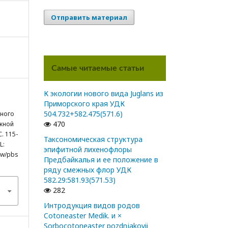
Отправить материал
Самые читаемые статьи
К экологии нового вида Juglans из
Приморского края УДК
504.732+582.475(571.6)
чного
470
жной
. 115-
Таксономическая структура
L:
эпифитной лихенофлоры
iew/pbs
Предбайкалья и ее положение в
ряду смежных флор УДК
582.29:581.93(571.53)
282
Интродукция видов родов
Cotoneaster Medik. и ×
Sorbocotoneaster pozdnjakovii