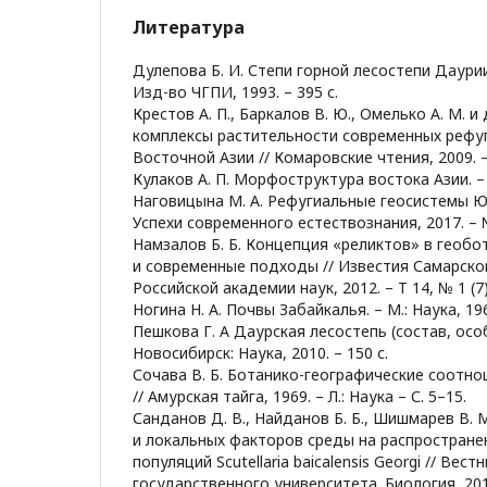
Литература
Дулепова Б. И. Степи горной лесостепи Даурии
Изд-во ЧГПИ, 1993. – 395 с.
Крестов А. П., Баркалов В. Ю., Омелько А. М. и
комплексы растительности современных рефу
Восточной Азии // Комаровские чтения, 2009. – 
Кулаков А. П. Морфоструктура востока Азии. – М
Наговицына М. А. Рефугиальные геосистемы Ю
Успехи современного естествознания, 2017. – №
Намзалов Б. Б. Концепция «реликтов» в геобо
и современные подходы // Известия Самарско
Российской академии наук, 2012. – Т 14, № 1 (7)
Ногина Н. А. Почвы Забайкалья. – М.: Наука, 196
Пешкова Г. А Даурская лесостепь (состав, особ
Новосибирск: Наука, 2010. – 150 с.
Сочава В. Б. Ботанико-географические соотно
// Амурская тайга, 1969. – Л.: Наука – С. 5–15.
Санданов Д. В., Найданов Б. Б., Шишмарев В. 
и локальных факторов среды на распростране
популяций Scutellaria baicalensis Georgi // Вес
государственного университета. Биология, 2017