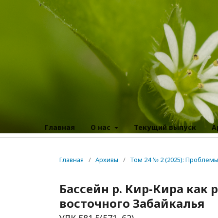
Главная
О нас
Текущий выпуск
А
Главная
/
Архивы
/
Том 24 № 2 (2025): Пробле
Бассейн р. Кир-Кира как
восточного Забайкалья