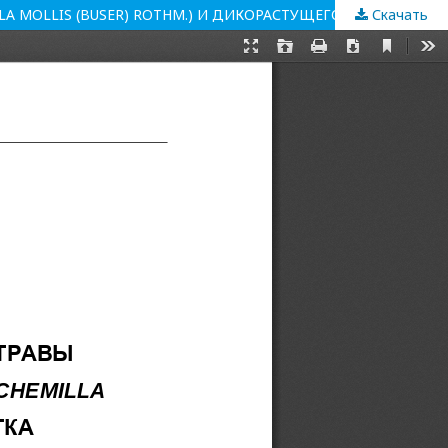
Скачать
СРАВНИТЕЛЬНЫЙ АНАЛИЗ ХИМИЧЕСКОГО СОСТАВА ТРАВЫ КУЛЬТИВИРОВАННОГО ВИДА МАНЖЕТКА МЯГКАЯ (ALCHEMILLA MOLLIS (BUSER) ROTHM.) И ДИКОРАСТУЩЕГО МАНЖЕТКА ОБЫКНОВЕННАЯ (ALCHEMILLA VULGARIS L.S.I)