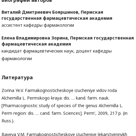
Биографии авторов
Виталий Дмитриевич Бояршинов,
Пермская
государственная фармацевтическая академия
ассистент кафедры фармакологии
Елена Владимировна Зорина,
Пермская государственная
фармацевтическая академия
кандидат фармацевтических наук, доцент кафедры
фармакологии
Литература
Zorina Ye.V. Farmakognosticheskoye izucheniye vidov roda
Alchemilla L. Permskogo kraya: dis. … kand. farm. nauk.
[Pharmacognostic study of species of the genus Alchemilla L.
Perm region: dis. … cand. farm. Sciences]. Perm', 2009, 217 p. (in
Russ.).
Bayeva V.M. Farmakognosticheskoye izucheniye lekarstvennykh