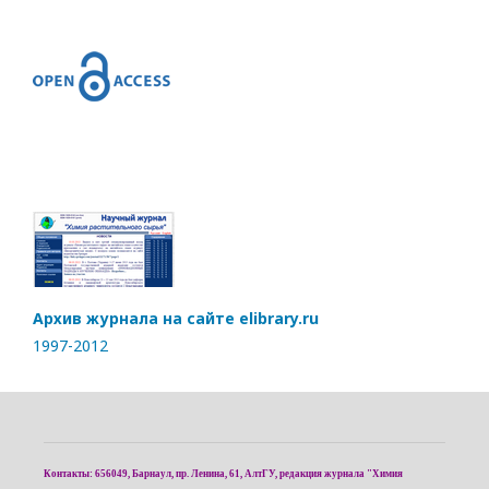
Архив журнала на сайте elibrary.ru
1997-2012
Контакты: 656049, Барнаул, пр. Ленина, 61, АлтГУ, редакция журнала "Химия