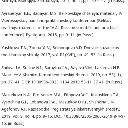
Khimiya. Biologiya. Farmatsiya, 2017, no. 1, pp. 143–147. (in Russ.).
Ayrapetyan E.E., Babayan M.S. Belikovskiye chteniya: materialy IV
Vserossiyskoy nauchno-prakticheskoy konferentsii. [Belikov
readings: materials of the IV All-Russian scientific and practical
conference]. Pyatigorsk, 2015, pp. 9–11. (in Russ.).
Yushkova T.A., Zorina Ye.V., Belonogova V.D. Dnevnik kazanskoy
meditsinskoy shkoly, 2017, vol. III (XVII), pp. 49–53. (in Russ.).
Shilova I.V., Suslov N.I., Samylina I.A., Bayeva V.M., Lazareva N.B.,
Mazin Ye.V. Khimiko-farmatsevticheskiy zhurnal, 2019, no. 53(11),
pp. 37–41. DOI: 10.30906/0023-1134-2019-53-11-37-41. (in Russ.).
Mazurkova N.A., Protsenko M.A., Filippova Ye.I., Kukushkina T.A.,
Vysochina G.I., Lobanova I.Ye., Mazurkov O.Yu., Shishkina L.N.,
Agafonov A.P. Razrabotka i registratsiya lekarstvennykh sredstv,
2019, vol. 8, no. 4, pp. 9–15. DOI: 10.33380/2305-2066-2019-8-4-9-
15. (in Russ.).