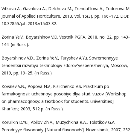
Vitkova A., Gavrilova A., Delcheva M., Trendafilova A., Todorova M.
Journal of Applied Horticulture, 2013, vol. 15(3), pp. 166–172. DOI:
10.37855/jah.2013.v15i03.32.
Zorina Ye.V., Boyarshinov V.D. Vestnik PGFA, 2018, no. 22, pp. 143–
144. (in Russ.).
Boyarshinov V.D., Zorina Ye.V., Turyshev A.Yu. Sovremennyye
tendentsii razvitiya tekhnologiy zdorov'yesberezheniya, Moscow,
2019, pp. 19–25. (in Russ.).
Kovalev V.N., Popova N.V., Kislichenko V.S. Praktikum po
farmakognozii: uchebnoye posobiye dlya stud. vuzov. [Workshop
on pharmacognosy: a textbook for students. universities].
Khar'kov, 2003, 512 p. (in Russ.).
Korul'kin D.Yu., Abilov Zh.A., Muzychkina R.A., Tolstikov G.A.
Prirodnyye flavonoidy. [Natural flavonoids]. Novosibirsk, 2007, 232