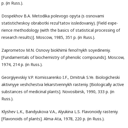
p. (in Russ.).
Dospekhov B.A. Metodika polevogo opyta (s osnovami
statisticheskoy obrabotki rezul'tatov issledovaniy). [Field expe-
rience methodology (with the basics of statistical processing of
research results)]. Moscow, 1985, 351 p. (in Russ.).
Zaprometov M.N. Osnovy biokhimii fenol'nykh soyedineniy.
[Fundamentals of biochemistry of phenolic compounds]. Moscow,
1974, 214 p. (in Russ.).
Georgiyevskiy V.P. Komissarenko I.F., Dmitruk S.Ye. Biologicheski
aktivnyye veshchestva lekarstvennykh rasteniy. [Biologically active
substances of medicinal plants]. Novosibirsk, 1990, 333 p. (in
Russ.).
Klyshev L.K., Bandyukova V.A., Alyukina L.S. Flavonoidy rasteniy.
[Flavonoids of plants]. Alma-Ata, 1978, 220 p. (in Russ.).