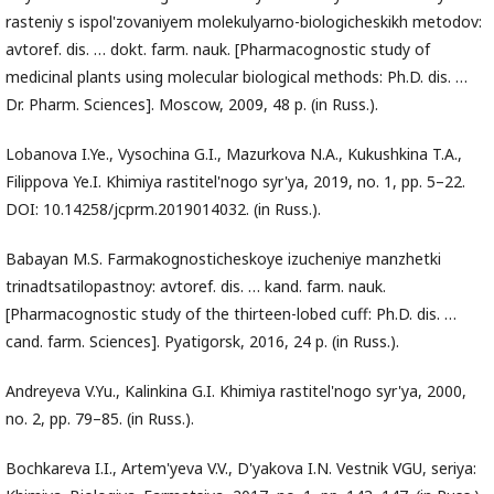
rasteniy s ispol'zovaniyem molekulyarno-biologicheskikh metodov:
avtoref. dis. … dokt. farm. nauk. [Pharmacognostic study of
medicinal plants using molecular biological methods: Ph.D. dis. …
Dr. Pharm. Sciences]. Moscow, 2009, 48 p. (in Russ.).
Lobanova I.Ye., Vysochina G.I., Mazurkova N.A., Kukushkina T.A.,
Filippova Ye.I. Khimiya rastitel'nogo syr'ya, 2019, no. 1, pp. 5–22.
DOI: 10.14258/jcprm.2019014032. (in Russ.).
Babayan M.S. Farmakognosticheskoye izucheniye manzhetki
trinadtsatilopastnoy: avtoref. dis. … kand. farm. nauk.
[Pharmacognostic study of the thirteen-lobed cuff: Ph.D. dis. …
cand. farm. Sciences]. Pyatigorsk, 2016, 24 p. (in Russ.).
Andreyeva V.Yu., Kalinkina G.I. Khimiya rastitel'nogo syr'ya, 2000,
no. 2, pp. 79–85. (in Russ.).
Bochkareva I.I., Artem'yeva V.V., D'yakova I.N. Vestnik VGU, seriya: