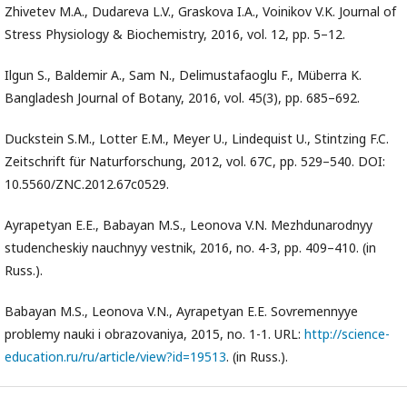
Zhivetev M.A., Dudareva L.V., Graskova I.A., Voinikov V.K. Journal of
Stress Physiology & Biochemistry, 2016, vol. 12, pp. 5–12.
Ilgun S., Baldemir A., Sam N., Delimustafaoglu F., Müberra K.
Bangladesh Journal of Botany, 2016, vol. 45(3), pp. 685–692.
Duckstein S.M., Lotter E.M., Meyer U., Lindequist U., Stintzing F.C.
Zeitschrift für Naturforschung, 2012, vol. 67C, pр. 529–540. DOI:
10.5560/ZNC.2012.67c0529.
Ayrapetyan E.E., Babayan M.S., Leonova V.N. Mezhdunarodnyy
studencheskiy nauchnyy vestnik, 2016, no. 4-3, pp. 409–410. (in
Russ.).
Babayan M.S., Leonova V.N., Ayrapetyan E.E. Sovremennyye
problemy nauki i obrazovaniya, 2015, no. 1-1. URL:
http://science-
education.ru/ru/article/view?id=19513
. (in Russ.).