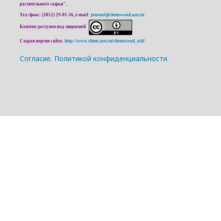
растительного сырья".
Тел./факс: (3852) 29-81-36, e-mail:
journal@chemwood.asu.ru
.
Контент доступен под лицензией
Старая версия сайта:
http://www.chem.asu.ru/chemwood_old/
Cогласие.
Политикой конфиденциальности.