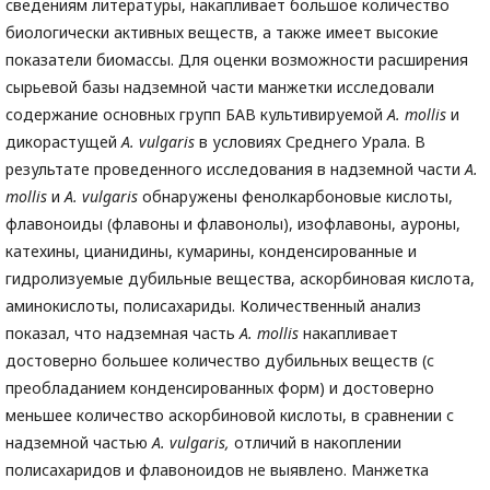
сведениям литературы, накапливает большое количество
биологически активных веществ, а также имеет высокие
показатели биомассы. Для оценки возможности расширения
сырьевой базы надземной части манжетки исследовали
содержание основных групп БАВ культивируемой
A. mollis
и
дикорастущей
A. vulgaris
в условиях Среднего Урала. В
результате проведенного исследования в надземной части
A.
mollis
и
A. vulgaris
обнаружены фенолкарбоновые кислоты,
флавоноиды (флавоны и флавонолы), изофлавоны, ауроны,
катехины, цианидины, кумарины, конденсированные и
гидролизуемые дубильные вещества, аскорбиновая кислота,
аминокислоты, полисахариды. Количественный анализ
показал, что надземная часть
A. mollis
накапливает
достоверно большее количество дубильных веществ (с
преобладанием конденсированных форм) и достоверно
меньшее количество аскорбиновой кислоты, в сравнении с
надземной частью
A. vulgaris,
отличий в накоплении
полисахаридов и флавоноидов не выявлено. Манжетка