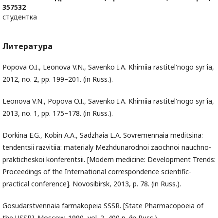
357532
студентка
Литература
Popova O.I., Leonova V.N., Savenko I.A. Khimiia rastitel'nogo syr'ia,
2012, no. 2, pp. 199–201. (in Russ.).
Leonova V.N., Popova O.I., Savenko I.A. Khimiia rastitel'nogo syr'ia,
2013, no. 1, pp. 175–178. (in Russ.).
Dorkina E.G., Kobin A.A., Sadzhaia L.A. Sovremennaia meditsina:
tendentsii razvitiia: materialy Mezhdunarodnoi zaochnoi nauchno-
prakticheskoi konferentsii. [Modern medicine: Development Trends:
Proceedings of the International correspondence scientific-
practical conference]. Novosibirsk, 2013, p. 78. (in Russ.).
Gosudarstvennaia farmakopeia SSSR. [State Pharmacopoeia of
the USSR]. Moscow, 1990, vol. 2, 400 p. (in Russ.).