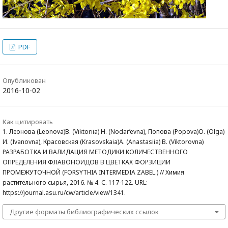
PDF
Опубликован
2016-10-02
Как цитировать
1. Леонова (Leonova)В. (Viktoriia) Н. (Nodar’evna), Попова (Popova)О. (Olga)
И. (Ivanovna), Красовская (Krasovskaia)А. (Anastasiia) В. (Viktorovna)
РАЗРАБОТКА И ВАЛИДАЦИЯ МЕТОДИКИ КОЛИЧЕСТВЕННОГО
ОПРЕДЕЛЕНИЯ ФЛАВОНОИДОВ В ЦВЕТКАХ ФОРЗИЦИИ
ПРОМЕЖУТОЧНОЙ (FORSYTHIA INTERMEDIA ZABEL.) // Химия
растительного сырья, 2016. № 4. С. 117-122. URL:
https://journal.asu.ru/cw/article/view/1341.
Другие форматы библиографических ссылок