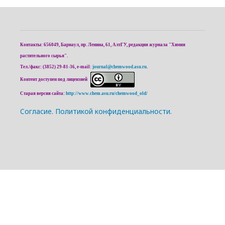
Контакты: 656049, Барнаул, пр. Ленина, 61, АлтГУ, редакция журнала "Химия
растительного сырья".
Тел./факс: (3852) 29-81-36, e-mail:
journal@chemwood.asu.ru
.
Контент доступен под лицензией
Старая версия сайта:
http://www.chem.asu.ru/chemwood_old/
Cогласие.
Политикой конфиденциальности.