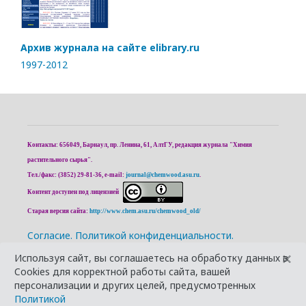
Архив журнала на сайте elibrary.ru
1997-2012
Контакты: 656049, Барнаул, пр. Ленина, 61, АлтГУ, редакция журнала "Химия
растительного сырья".
Тел./факс: (3852) 29-81-36, e-mail:
journal@chemwood.asu.ru
.
Контент доступен под лицензией
Старая версия сайта:
http://www.chem.asu.ru/chemwood_old/
Cогласие.
Политикой конфиденциальности.
×
Используя сайт, вы соглашаетесь на обработку данных в
Cookies для корректной работы сайта, вашей
персонализации и других целей, предусмотренных
Политикой