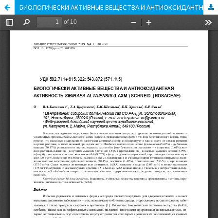
БИОЛОГИЧЕСКИ АКТИВНЫЕ ВЕЩЕСТВА И АНТИОКСИДАНТНАЯ АКТИВНОСТЬ SIBIRAEA ALTAIENSIS (LAXM.) SCHNEID. (ROSACEAE)