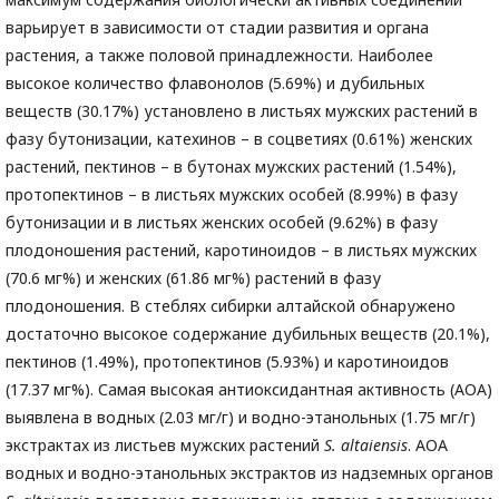
варьирует в зависимости от стадии развития и органа
растения, а также половой принадлежности. Наиболее
высокое количество флавонолов (5.69%) и дубильных
веществ (30.17%) установлено в листьях мужских растений в
фазу бутонизации, катехинов – в соцветиях (0.61%) женских
растений, пектинов – в бутонах мужских растений (1.54%),
протопектинов – в листьях мужских особей (8.99%) в фазу
бутонизации и в листьях женских особей (9.62%) в фазу
плодоношения растений, каротиноидов – в листьях мужских
(70.6 мг%) и женских (61.86 мг%) растений в фазу
плодоношения. В стеблях сибирки алтайской обнаружено
достаточно высокое содержание дубильных веществ (20.1%),
пектинов (1.49%), протопектинов (5.93%) и каротиноидов
(17.37 мг%). Самая высокая антиоксидантная активность (АОА)
выявлена в водных (2.03 мг/г) и водно-этанольных (1.75 мг/г)
экстрактах из листьев мужских растений
S
. altaiensis
. АОА
водных и водно-этанольных экстрактов из надземных органов