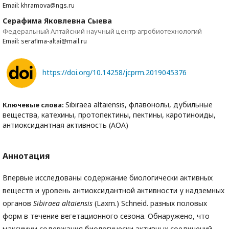
Email: khramova@ngs.ru
Серафима Яковлевна Сыева
Федеральный Алтайский научный центр агробиотехнологий
Email: serafima-altai@mail.ru
https://doi.org/10.14258/jcprm.2019045376
Sibiraea altaiensis, флавонолы, дубильные
Ключевые слова:
вещества, катехины, протопектины, пектины, каротиноиды,
антиоксидантная активность (АОА)
Аннотация
Впервые исследованы содержание биологически активных
веществ и уровень антиоксидантной активности у надземных
органов
Sibiraea
altaiensis
(Laxm.) Schneid. разных половых
форм в течение вегетационного сезона. Обнаружено, что
максимум содержания биологически активных соединений