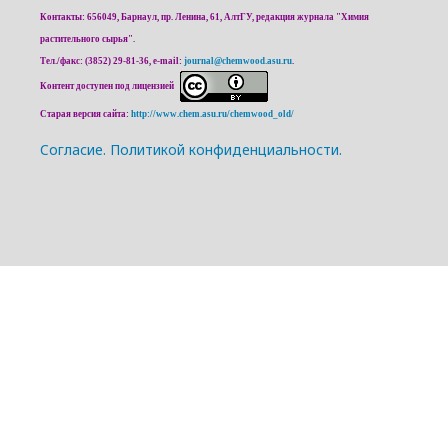
Контакты: 656049, Барнаул, пр. Ленина, 61, АлтГУ, редакция журнала "Химия
растительного сырья".
Тел./факс: (3852) 29-81-36, e-mail:
journal@chemwood.asu.ru
.
Контент доступен под лицензией
Старая версия сайта:
http://www.chem.asu.ru/chemwood_old/
Cогласие.
Политикой конфиденциальности.