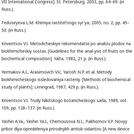
VII International Congress]. St. Petersburg, 2003, pp. 64–69. (in
Russ.).
Fedoseyeva L.M. Khimiya rastitel'nogo syr'ya, 2005, no. 2, pp. 45–
50. (in Russ.).
Kriventsov V.I. Metodicheskiye rekomendatsii po analizu plodov na
biokhimicheskiy sostav. [Guidelines for the anal-ysis of fruits on the
biochemical composition]. Yalta, 1982, 21 p. (in Russ.).
Yermakov A.I., Arasimovich V.V., Yarosh N.P. et al. Metody
biokhimicheskogo issledovaniya rasteniy. [Methods of biochemical
study of plants]. Leningrad, 1987, 429 p. (in Russ.).
Kriventsov V.I. Trudy Nikitskogo botanicheskogo sada, 1989, vol.
109, pp. 128–137. (in Russ.).
Yashin A.Ya., Yashin Ya.I., Chernousova N.I., Pakhomov V.P. Novyy
pribor dlya opredeleniya prirodnykh antiok-sidantov. [A new device