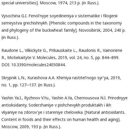
special universities]. Moscow, 1974, 213 p. (in Russ.).
Vysochina G.I. Fenol'nyye soyedineniya v sistematike i filogenii
semeystva grechishnykh. [Phenolic compounds in the taxonomy
and phylogeny of the buckwheat family]. Novosibirsk, 2004, 240 p.
(in Russ.).
Raudone L., Vilkickyte G., Pitkauskaite L., Raudonis R., Vainoriene
R., Motiekaityte V. Molecules, 2019, vol. 24, no. 5, pp. 844‒899.
DOI: 10.3390/molecules24050844.
Skrypnik L.N., Kurashova A.A. Khimiya rastitel'nogo syr'ya, 2019,
no. 1, pp. 127‒137. (in Russ.).
Yashin Ya.I., Ryzhnov V.Yu., Yashin A.Ya, Chernousova N.I. Prirodnyye
antioksidanty. Soderzhaniye v pishchevykh produktakh i ikh
vliyaniye na zdorov'ye i stareniye cheloveka. [Natural antioxidants.
Content in foods and their effects on human health and aging].
Moscow, 2009, 193 p. (in Russ.).