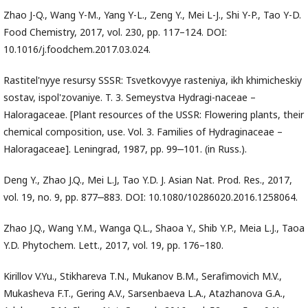
Zhao J-Q., Wang Y-M., Yang Y-L., Zeng Y., Mei L-J., Shi Y-P., Tao Y-D.
Food Chemistry, 2017, vol. 230, pp. 117–124. DOI:
10.1016/j.foodchem.2017.03.024.
Rastitel'nyye resursy SSSR: Tsvetkovyye rasteniya, ikh khimicheskiy
sostav, ispol'zovaniye. T. 3. Semeystva Hydragi-naceae –
Haloragaceae. [Plant resources of the USSR: Flowering plants, their
chemical composition, use. Vol. 3. Families of Hydraginaceae –
Haloragaceae]. Leningrad, 1987, pp. 99‒101. (in Russ.).
Deng Y., Zhao J.Q., Mei L.J, Tao Y.D. J. Asian Nat. Prod. Res., 2017,
vol. 19, no. 9, pp. 877‒883. DOI: 10.1080/10286020.2016.1258064.
Zhao J.Q., Wang Y.M., Wanga Q.L., Shaoa Y., Shib Y.P., Meia L.J., Taoa
Y.D. Phytochem. Lett., 2017, vol. 19, pp. 176–180.
Kirillov V.Yu., Stikhareva T.N., Mukanov B.M., Serafimovich M.V.,
Mukasheva F.T., Gering A.V., Sarsenbaeva L.A., Atazhanova G.A.,