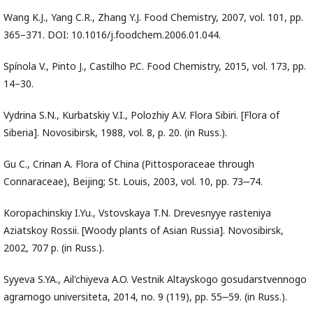
Wang K.J., Yang C.R., Zhang Y.J. Food Chemistry, 2007, vol. 101, pp.
365–371. DOI: 10.1016/j.foodchem.2006.01.044.
Spínola V., Pinto J., Castilho P.C. Food Chemistry, 2015, vol. 173, pp.
14–30.
Vydrina S.N., Kurbatskiy V.I., Polozhiy A.V. Flora Sibiri. [Flora of
Siberia]. Novosibirsk, 1988, vol. 8, p. 20. (in Russ.).
Gu C., Crinan A. Flora of China (Pittosporaceae through
Connaraceae), Beijing; St. Louis, 2003, vol. 10, pp. 73‒74.
Koropachinskiy I.Yu., Vstovskaya T.N. Drevesnyye rasteniya
Aziatskoy Rossii. [Woody plants of Asian Russia]. Novosibirsk,
2002, 707 p. (in Russ.).
Syyeva S.YA., Ail'chiyeva A.O. Vestnik Altayskogo gosudarstvennogo
agrarnogo universiteta, 2014, no. 9 (119), pp. 55‒59. (in Russ.).