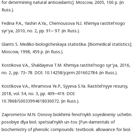
for determining natural antioxidants]. Moscow, 2005, 100 p. (in
Russ.).
Fedina P.A., Yashin A.Ya., Chernousova N.I. Khimiya rastitel'nogo
syr'ya, 2010, no. 2, pp. 91‒ 97. (in Russ.).
Glants S. Mediko-biologicheskaya statistika. [Biomedical statistics].
Moscow, 1998, 459 p. (in Russ.).
Kostikova V.A., Shaldayeva T.M. Khimiya rastitel'nogo syr'ya, 2016,
no. 2, pp. 73–78. DOI: 10.14258/jcprm.201602784. (in Russ.).
Kostikova V.A., Khramova Ye.P., Syyeva S.Ya. Rastitel'nyye resursy,
2018, vol. 54, no. 3, pp. 409‒419. DOI:
10.7868/S0033994618030072. (in Russ.).
Zaprometov M.N. Osnovy biokhimii fenol'nykh soyedineniy: uchebn.
posobiye dlya biol. spetsial'nykh un-tov. [Fun-damentals of
biochemistry of phenolic compounds: textbook. allowance for biol.