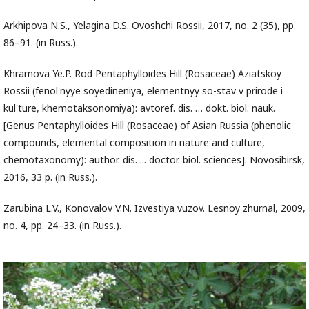
Arkhipova N.S., Yelagina D.S. Ovoshchi Rossii, 2017, no. 2 (35), pp.
86–91. (in Russ.).
Khramova Ye.P. Rod Pentaphylloides Hill (Rosaceae) Aziatskoy
Rossii (fenol'nyye soyedineniya, elementnyy so-stav v prirode i
kul'ture, khemotaksonomiya): avtoref. dis. … dokt. biol. nauk.
[Genus Pentaphylloides Hill (Rosaceae) of Asian Russia (phenolic
compounds, elemental composition in nature and culture,
chemotaxonomy): author. dis. ... doctor. biol. sciences]. Novosibirsk,
2016, 33 p. (in Russ.).
Zarubina L.V., Konovalov V.N. Izvestiya vuzov. Lesnoy zhurnal, 2009,
no. 4, pp. 24–33. (in Russ.).