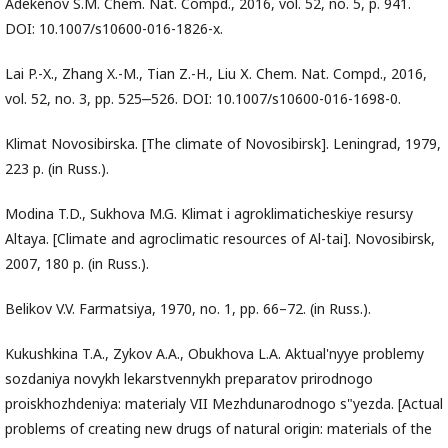
Adekenov S.M. Chem. Nat. Compd., 2016, vol. 52, no. 5, p. 941.
DOI: 10.1007/s10600-016-1826-x.
Lai P.-X., Zhang X.-M., Tian Z.-H., Liu Х. Chem. Nat. Compd., 2016,
vol. 52, no. 3, pр. 525‒526. DOI: 10.1007/s10600-016-1698-0.
Klimat Novosibirska. [The climate of Novosibirsk]. Leningrad, 1979,
223 p. (in Russ.).
Modina T.D., Sukhova M.G. Klimat i agroklimaticheskiye resursy
Altaya. [Climate and agroclimatic resources of Al-tai]. Novosibirsk,
2007, 180 p. (in Russ.).
Belikov V.V. Farmatsiya, 1970, no. 1, pp. 66–72. (in Russ.).
Kukushkina T.A., Zykov A.A., Obukhova L.A. Aktual'nyye problemy
sozdaniya novykh lekarstvennykh preparatov prirodnogo
proiskhozhdeniya: materialy VII Mezhdunarodnogo s"yezda. [Actual
problems of creating new drugs of natural origin: materials of the