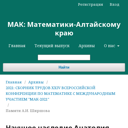
Регистрация
Вход
МАК: Математики-Алтайскому
краю
Главная
Текущий выпуск
Архивы
О нас
Найти
Главная
/
Архивы
/
2021: СБОРНИК ТРУДОВ XXIV ВСЕРОССИЙСКОЙ
КОНФЕРЕНЦИИ ПО МАТЕМАТИКЕ С МЕЖДУНАРОДНЫМ
УЧАСТИЕМ "МАК-2021"
/
Памяти А.И. Ширшова
Научное наследие Анатолия