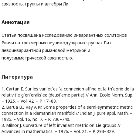
связность, группы и алгебры Ли
Аннотация
Статья посвящена исследованию инвариантных солитонов
Риччи на трехмерных неунимодулярных группах Ли с
левоинвариантной римановой метрикой и
полусимметрической связностью.
Литература
1. Cartan E. Sur les vari´et´es `a connexion aﬃne et la th´eorie de la
relativit´e g´en´eralis´ee (deuxi`eme partie) // Ann. Ecole Norm. Sup.
– 1925. – Vol. 42. – P. 17–88.
2. Barua B., Ray A.Kr. Some properties of a semi-symmetric metric
connection in a Riemannian manifold // Indian J. pure appl. Math. –
1985. – Vol. 16, no. 7. – P. 736–740.
3. Milnor J. Curvature of left invariant metric on Lie groups //
Advances in mathematics. – 1976. – Vol. 21. – P. 293–329.