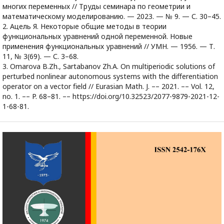
многих переменных // Труды семинара по геометрии и
математическому моделированию. — 2023. — № 9. — С. 30–45.
2. Ацель Я. Некоторые общие методы в теории
функциональных уравнений одной переменной. Новые
применения функциональных уравнений // УМН. — 1956. — Т.
11, № 3(69). — С. 3–68.
3. Omarova B.Zh., Sartabanov Zh.A. On multiperiodic solutions of
perturbed nonlinear autonomous systems with the diﬀerentiation
operator on a vector ﬁeld // Eurasian Math. J. –– 2021. –– Vol. 12,
no. 1. –– P. 68–81. –– https://doi.org/10.32523/2077-9879-2021-12-
1-68-81.