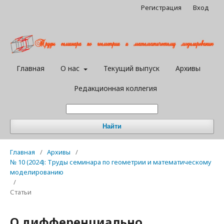
Регистрация
Вход
Главная
О нас
Текущий выпуск
Архивы
Редакционная коллегия
Найти
Главная
/
Архивы
/
№ 10 (2024): Труды семинара по геометрии и математическому
моделированию
/
Статьи
О дифференциально