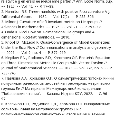
relativit´e g´en´eralis´ee (deuxi`eme partie) // Ann. Ecole Norm. Sup.
–– 1925. –– Vol. 42. –– P. 17–88.
2. Hamilton R.S. Three-manifolds with positive Ricci curvature // J.
Differential Geom. –– 1982. –– Vol. 17(2). –– P. 255–306.
3. Milnor J. Curvature of left invariant metric on Lie groups //
Advances in mathematics. –– 1976. –– Vol. 21. –– P. 293–329.
4. Onda K. Ricci Flow on 3-dimensional Lie groups and 4-
dimensional Ricci-ﬂat manifolds. –– 2010.
5. Knopf D., McLeod K. Quasi-Convergence of Model Geometries
Under the Ricci Flow // Communications in analysis and geometry.
–– 2001. –– Vol. 9, no. 4. –– P. 879–919.
6. Klepikov P.N., Rodionov E.D., Khromova O.P. Einstein’s Equation
on Three-Dimensional Metric Lie Groups with Vector Torsion //
Journal of Mathematical Sciences. –– 2023. –– Vol. 276, no. 6. –– P.
733–745.
7. Павлова А.А., Хромова О.П. О симметрических потоках Риччи
полусимметрических связностей на трехмерных метрических
группах Ли // Материалы Международной конференции
“Лобачевские чтения”. — Казань: Изд-во КФУ, 2022. — С. 96–
97.
8. Клепиков П.Н., Родионов Е.Д., Хромова О.П. Инвариантные
солитоны Риччи на метрических группах Ли с
полусимметрической связностью // Итоги науки и техники.