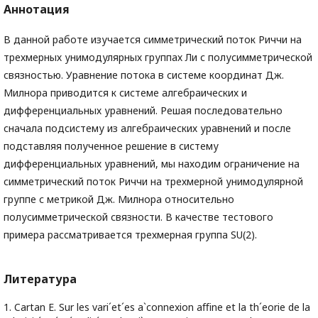
Аннотация
В данной работе изучается симметрический поток Риччи на
трехмерных унимодулярных группах Ли с полусимметрической
связностью. Уравнение потока в системе координат Дж.
Милнора приводится к системе алгебраических и
дифференциальных уравнений. Решая последовательно
сначала подсистему из алгебраических уравнений и после
подставляя полученное решение в систему
дифференциальных уравнений, мы находим ограничение на
симметрический поток Риччи на трехмерной унимодулярной
группе с метрикой Дж. Милнора относительно
полусимметрической связности. В качестве тестового
примера рассматривается трехмерная группа SU(2).
Литература
1. Cartan E. Sur les vari´et´es a`connexion aﬃne et la th´eorie de la