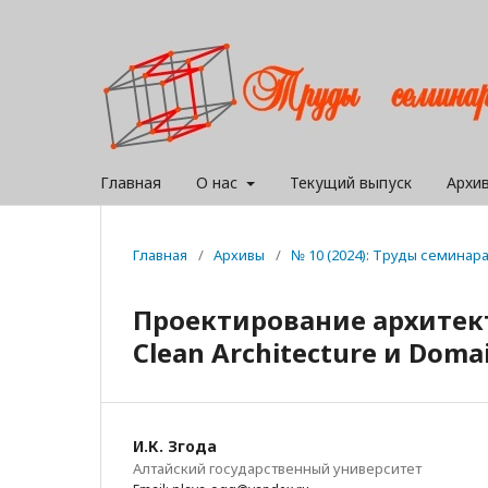
Главная
О нас
Текущий выпуск
Архи
Главная
/
Архивы
/
№ 10 (2024): Труды семина
Проектирование архитек
Clean Architecture и Doma
И.К. Згода
Алтайский государственный университет