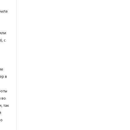
была
или
, с
ие
ер в
боты
и во
, так
й
но