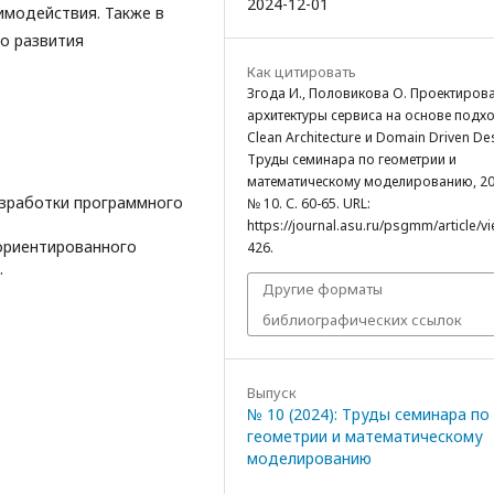
2024-12-01
имодействия. Также в
о развития
Как цитировать
Згода И., Половикова О. Проектиров
архитектуры сервиса на основе подх
Clean Architecture и Domain Driven Des
Труды семинара по геометрии и
математическому моделированию, 20
разработки программного
№ 10. С. 60-65. URL:
https://journal.asu.ru/psgmm/article/v
ориентированного
426.
.
Другие форматы
библиографических ссылок
Выпуск
№ 10 (2024): Труды семинара по
геометрии и математическому
моделированию