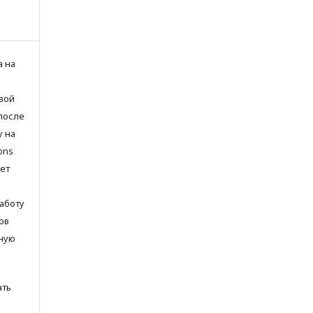
а на
вой
после
у на
ons
яет
аботу
ов
ьную
ать