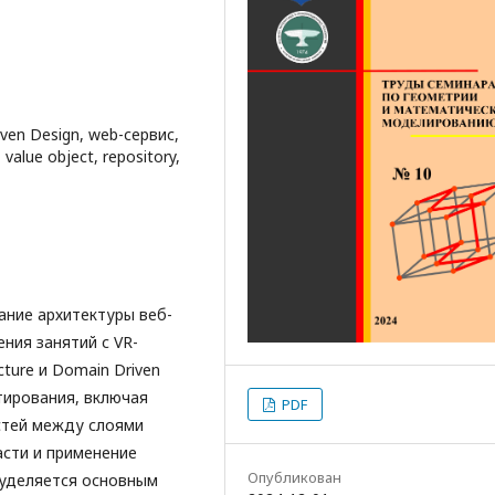
iven Design, web-сервис,
value object, repository,
ание архитектуры веб-
ния занятий с VR-
ture и Domain Driven
тирования, включая
PDF
стей между слоями
сти и применение
Опубликован
 уделяется основным