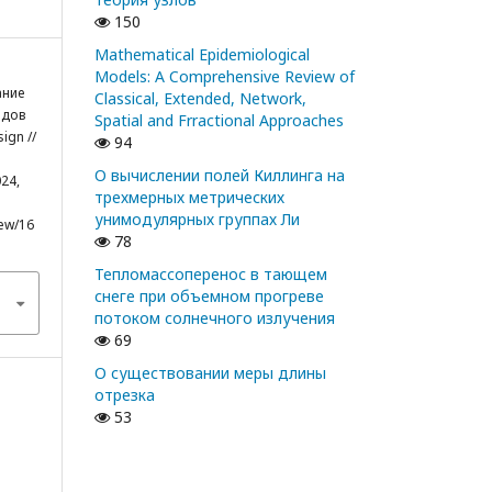
150
Mathematical Epidemiological
Models: A Comprehensive Review of
ание
Classical, Extended, Network,
одов
Spatial and Frractional Approaches
ign //
94
О вычислении полей Киллинга на
24,
трехмерных метрических
унимодулярных группах Ли
iew/16
78
Тепломассоперенос в тающем
снеге при объемном прогреве
потоком солнечного излучения
69
О существовании меры длины
отрезка
53