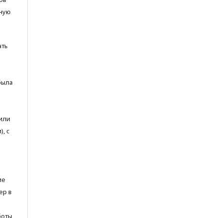
ьную
ать
была
или
, с
ие
ер в
боты