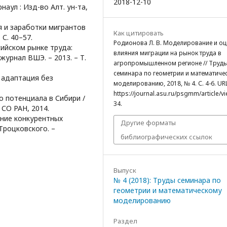
2018-12-10
наул : Изд-во Алт. ун-та,
я и заработки мигрантов
Как цитировать
 С. 40–57.
Родионова Л. В. Моделирование и оц
сийском рынке труда:
влияния миграции на рынок труда в
журнал ВШЭ. – 2013. – Т.
агропромышленном регионе // Труд
семинара по геометрии и математиче
: адаптация без
моделированию, 2018, № 4. С. 4-6. URL
https://journal.asu.ru/psgmm/article/v
о потенциала в Сибири /
34.
 СО РАН, 2014.
ние конкурентных
Другие форматы
 Троцковского. –
библиографических ссылок
Выпуск
№ 4 (2018): Труды семинара по
геометрии и математическому
моделированию
Раздел