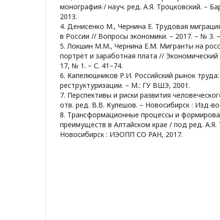
монография / науч. ред. А.Я. Троцковский. – Бар
2013.
4. Денисенко М., Чернина Е. Трудовая миграци
в России // Вопросы экономики. – 2017. – № 3. –
5. Локшин М.М., Чернина Е.М. Мигранты на рос
портрет и заработная плата // Экономический 
17, № 1. – С. 41–74.
6. Капелюшников Р.И. Российский рынок труда
реструктуризации. – M.: ГУ ВШЭ, 2001.
7. Перспективы и риски развития человеческог
отв. ред. В.В. Кулешов. – Новосибирск : Изд-во
8. Трансформационные процессы и формирова
преимуществ в Алтайском крае / под ред. А.Я.
Новосибирск : ИЭОПП СО РАН, 2017.