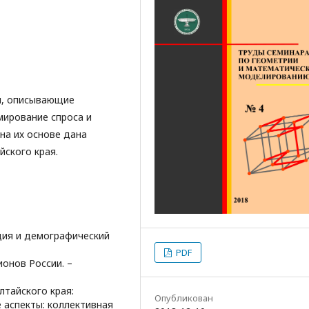
и, описывающие
мирование спроса и
на их основе дана
йского края.
ация и демографический
PDF
ионов России. –
лтайского края:
Опубликован
 аспекты: коллективная