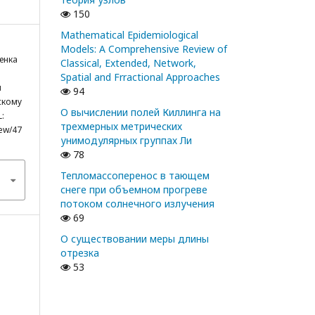
150
Mathematical Epidemiological
Models: A Comprehensive Review of
енка
Classical, Extended, Network,
Spatial and Frractional Approaches
ы
94
скому
О вычислении полей Киллинга на
:
трехмерных метрических
iew/47
унимодулярных группах Ли
78
Тепломассоперенос в тающем
снеге при объемном прогреве
потоком солнечного излучения
69
О существовании меры длины
отрезка
53