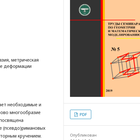
зия, метрическая
ые деформации
ает необходимые и
ново многообразие
PDF
 посвящена
е (псевдо)римановых
Опубликован
кторным кручением.