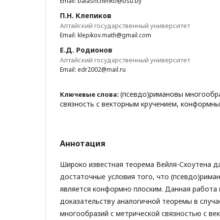
Email: balashchenko@bsu.by
П.Н. Клепиков
Алтайский государственный университет
Email: klepikov.math@gmail.com
Е.Д. Родионов
Алтайский государственный университет
Email: edr2002@mail.ru
(псевдо)римановы многообра
Ключевые слова:
связность с векторным кручением, конформн
Аннотация
Широко известная теорема Вейля-Схоутена д
достаточные условия того, что (псевдо)рима
является конформно плоским. Данная работа
доказательству аналогичной теоремы в случа
многообразий с метрической связностью с ве