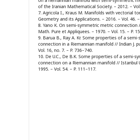
on a riemannian manifold with semi-symmetric met
of the Iranian Mathematical Society. – 2012. – Vol.
7. Agricola I., Kraus M. Manifolds with vectorial to
Geometry and its Applications. – 2016. – Vol. 46. –
8. Yano K. On semi-symmetric metric connectio
Math. Pure et Appliquees. – 1970. – Vol. 15. – P. 
9. Barua B., Ray A. Kr. Some properties of a semi
connection in a Riemannian manifold // Indian J. p
Vol. 16, no. 7. – P. 736–740.
10. De U.C., De B.K. Some properties of a semi-s
connection on a Riemannian manifold // Istanbul Un
1995. – Vol. 54. – P. 111–117.