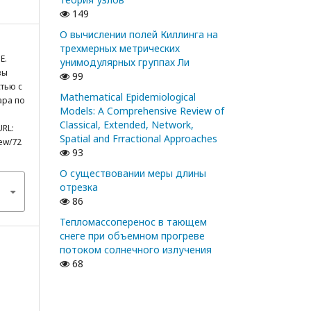
149
О вычислении полей Киллинга на
трехмерных метрических
Е.
унимодулярных группах Ли
вы
99
тью с
Mathematical Epidemiological
ара по
Models: A Comprehensive Review of
Classical, Extended, Network,
URL:
Spatial and Frractional Approaches
iew/72
93
О существовании меры длины
отрезка
86
Тепломассоперенос в тающем
снеге при объемном прогреве
потоком солнечного излучения
68