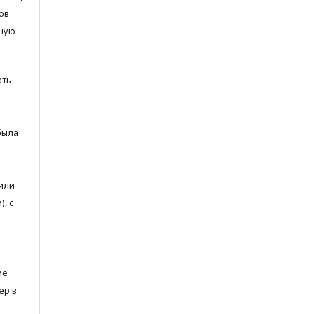
ов
ьную
ать
была
или
, с
ие
ер в