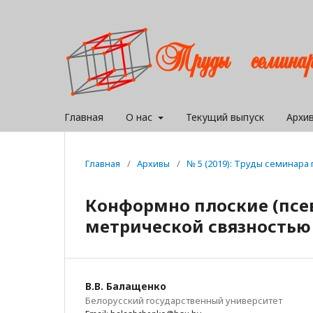
Главная
О нас
Текущий выпуск
Архи
Главная
/
Архивы
/
№ 5 (2019): Труды семинар
Конформно плоские (псе
метрической связностью
В.В. Балащенко
Белорусский государственный университет