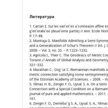
Литература
1. Cartan E. Sur les vari´et´es a`connexion aﬃne et l
g´en´eralis´ee (deuxi`eme partie) // Ann. Ecole Norm
P. 17–88.
2. Muniraja G. Manifolds Admitting a Semi-Symme
and a Generalization of Schur’s Theorem // Int. J.
2008. – Vol. 3, no. 25. – P. 1223–1232.
3. Agricola I., Thier C. The Geodesics of Metric Co
Torsion // Annals of Global Analysis and Geometry. 
321–332.
4. Murathan C., Ozg¨ur C. Riemannian manifolds 
metric connection satisfying some semisymmetry 
of the Estonian Academy of Sciences. – 2008. – Vol
5. Yilmaz H. B., Zengin F. O., Uysal. S. A. On a Se
Connection with a Special Condition on a Riemann
journal of pure and applied mathematics. – 2011. – 
161.
6. Zengin F. O., Demirba˘g S. A., Uysal. S. A., Yilm