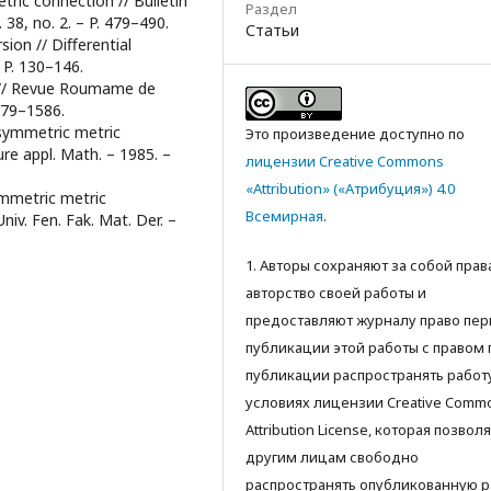
ric connection // Bulletin
Раздел
 38, no. 2. – P. 479–490.
Статьи
rsion // Diﬀerential
 P. 130–146.
n // Revue Roumame de
1579–1586.
-symmetric metric
Это произведение доступно по
ure appl. Math. – 1985. –
лицензии Creative Commons
«Attribution» («Атрибуция») 4.0
ymmetric metric
Всемирная
.
iv. Fen. Fak. Mat. Der. –
1. Авторы сохраняют за собой прав
авторство своей работы и
предоставляют журналу право пер
публикации этой работы с правом 
публикации распространять работ
условиях лицензии Creative Comm
Attribution License, которая позвол
другим лицам свободно
распространять опубликованную р