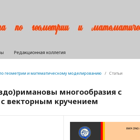
вы
Редакционная коллегия
а по геометрии и математическому моделированию
/
Статьи
вдо)римановы многообразия с
 с векторным кручением