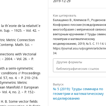
2019-12-29
Как цитировать
Балащенко В., Клепиков П., Родионов 
Конформно плоские (псевдо)римано
a th´eorie de la relativit´e
многообразия с метрической связнос
. Sup. – 1925. – Vol. 42. –
векторным кручением // Труды семин
геометрии и математическому
tric Metric Connection
моделированию, 2019, № 5. С. 11-14. 
 Contemp. Math. Sci. –
https://journal.asu.ru/psgmm/article/v
34.
nnections with Vectorial
– 2004. – Vol. 26. – P.
Другие форматы
with a semi-symmetric
библиографических ссылок
conditions // Proceedings
. 57, no. 4. – P. 210–216.
mi Symmetric Metric
Выпуск
ian Manifold // European
№ 5 (2019): Труды семинара по
Vol. 4, no. 2. – P. 152–
геометрии и математическому
моделированию
az H. B. Some vector ﬁelds