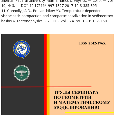
Siberian Federal University. Mathematics & Physics. — 2017. — Vol.
10, № 3. — DOI: 10.17516/1997-1397-2017-10-3-385-395.
11. Connolly J.A.D., Podladchikov Y.Y. Temperature-dependent
viscoelastic compaction and compartmentalization in sedimentary
basins // Tectonophysics. – 2000. – Vol. 324, no. 3. – P. 137–168.