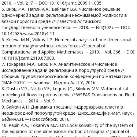
2010. – Vol. 217. – DOI: 10.1016/j.amc.2009.11.035.
5. Вирц Р.А., Папин А.А., Вайгант В.А. Численное решение
одномерной задачи фильтрации несжимаемой жидкости в
вязкой пористой среде // Известия Алтайского
государственного университета. — 2018. — №4(102). — DOI:
10.14258/izvasu(2018)4-11.
6. Koleva M.N., Vulkov L.G. Numerical analysis of one dimensional
motion of magma without mass forces // Journal of
Computational and Applied Mathematics. – 2019. – Vol. 366. – DOI:
10.1016/j.cam.2019.07.003.
7. Токарева М.А., Вирц Р.А. Аналитическое и численное
исследование задачи фильтрации в пороупругой среде //
Сборник трудов Всероссийской конференции по математике
“МАК-2016”. — Барнаул : Изд-во АлтГУ, 2016.
8. Dushin V.R., Nikitin V.F., Legros J.C., Silnikov M.V. Mathematical
modeling of ﬂows in porous media // WSEAS Transactions on Fluid
Mechanics. – 2014. – Vol. 9.
9. Байкин А.Н. Динамика трещины гидроразрыва пласта в
неоднородной пороупругой среде: Дисс...канд.физ.-мат. наук /
БайкинА.Н. —Новосибирск, 2016.
10. Papin A.A., Tokareva M.A. On Local solvability of the system of
the equation of one dimensional motion of magma // Journal of