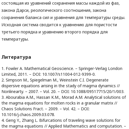
состоящая из уравнений сохранения массы каждой из фаз,
закона Дарси, реологического соотношения, закона
сохранения баланса сил и уравнения для температуры среды.
Исходная система сводится к уравнению для пористости
третьего порядка и уравнению второго порядка для
температуры.
Литература
1. Fowler A. Mathematical Geoscience. – Springer-Verlag London
Limited, 2011. – DOI: 10.1007/s11004-012-9399-0.
2. Simpson M., Spiegelman M., Weinstein C.I. Degenerate
dispersive equations arising in the stady of magma dynamics //
Nonlinearty. – 2007. – Vol. 20. – DOI: 10.1088/09517715/20/1/003.
3. Abourabia A.M., Hassan K.M., Morad A.M. Analytical solutions of
the magma equations for molten rocks in a granular matrix //
Chaos Solutions Fract. – 2009. – Vol. 42. – DOI:
10.1016/j.chaos.2009.03.078.
4. Geng Y., Zhang L. Bifurcations of traveling wave solutions for
the magma equations // Applied Mathematics and computation. –