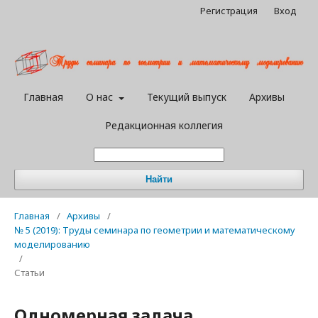
Регистрация
Вход
Главная
О нас
Текущий выпуск
Архивы
Редакционная коллегия
Найти
Главная
/
Архивы
/
№ 5 (2019): Труды семинара по геометрии и математическому
моделированию
/
Статьи
Одномерная задача