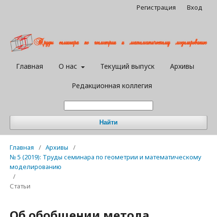
Регистрация
Вход
Главная
О нас
Текущий выпуск
Архивы
Редакционная коллегия
Найти
Главная
/
Архивы
/
№ 5 (2019): Труды семинара по геометрии и математическому
моделированию
/
Статьи
Об обобщении метода