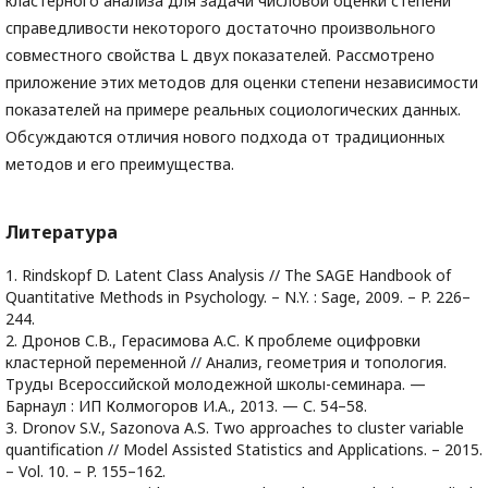
кластерного анализа для задачи числовой оценки степени
справедливости некоторого достаточно произвольного
совместного свойства L двух показателей. Рассмотрено
приложение этих методов для оценки степени независимости
показателей на примере реальных социологических данных.
Обсуждаются отличия нового подхода от традиционных
методов и его преимущества.
Литература
1. Rindskopf D. Latent Class Analysis // The SAGE Handbook of
Quantitative Methods in Psychology. – N.Y. : Sage, 2009. – P. 226–
244.
2. Дронов С.В., Герасимова А.С. К проблеме оцифровки
кластерной переменной // Анализ, геометрия и топология.
Труды Всероссийской молодежной школы-семинара. —
Барнаул : ИП Колмогоров И.А., 2013. — С. 54–58.
3. Dronov S.V., Sazonova A.S. Two approaches to cluster variable
quantiﬁcation // Model Assisted Statistics and Applications. – 2015.
– Vol. 10. – P. 155–162.