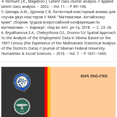
4. Vermunt J.K., Magidson J. Latent class cluster analysis // Applied
latent class analysis. – 2002. – Vol. 11. – P. 89–106.
5. Шеларь А.Ю., Дронов С.В. Латентный кластерный анализ для
случая двух кластеров // МАК: “Математики -Алтайскому
краю”: сборник трудов всероссийской конференции по
математике. — Барнаул : Изд-во Алт. ун-та, 2018. — С. 23–26.
6. Bryukhanova E.A., Chekryzhova O.I., Dronov S.V. Spatial Approach
to the Analysis of the Employment Data in Siberia Based on the
1897 Census (the Experience of the Multivariate Statistical Analysis
of the Districts Data) // Journal of Siberian Federal University.
Humanities & Social Sciences. – 2016. – Vol. 7. – P. 1651–1660.